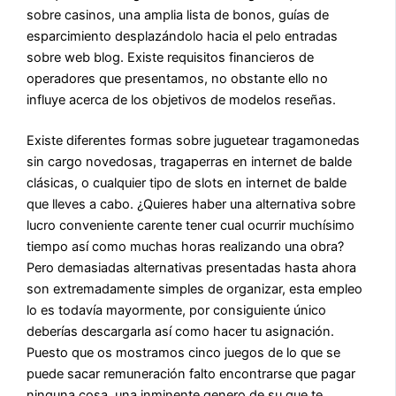
sobre casinos, una amplia lista de bonos, guías de
esparcimiento desplazándolo hacia el pelo entradas
sobre web blog. Existe requisitos financieros de
operadores que presentamos, no obstante ello no
influye acerca de los objetivos de modelos reseñas.
Existe diferentes formas sobre juguetear tragamonedas
sin cargo novedosas, tragaperras en internet de balde
clásicas, o cualquier tipo de slots en internet de balde
que lleves a cabo. ¿Quieres haber una alternativa sobre
lucro conveniente carente tener cual ocurrir muchísimo
tiempo así­ como muchas horas realizando una obra?
Pero demasiadas alternativas presentadas hasta ahora
son extremadamente simples de organizar, esta empleo
lo es todavía mayormente, por consiguiente único
deberías descargarla así­ como hacer tu asignación.
Puesto que os mostramos cinco juegos de lo que se
puede sacar remuneración falto encontrarse que pagar
ninguna cosa, una inminente genero de su que te