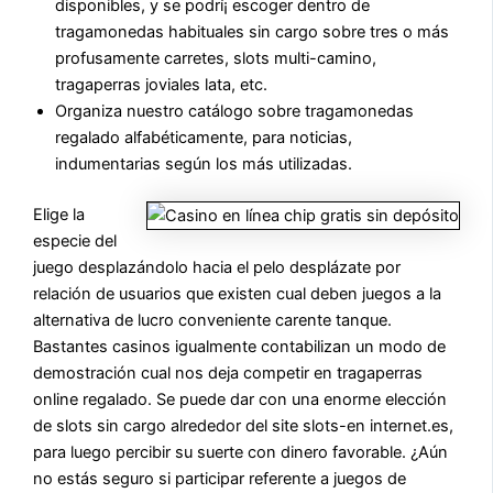
disponibles, y se podrí¡ escoger dentro de
tragamonedas habituales sin cargo sobre tres o más
profusamente carretes, slots multi-camino,
tragaperras joviales lata, etc.
Organiza nuestro catálogo sobre tragamonedas
regalado alfabéticamente, para noticias,
indumentarias según los más utilizadas.
Elige la
especie del
juego desplazándolo hacia el pelo desplázate por
relación de usuarios que existen cual deben juegos a la
alternativa de lucro conveniente carente tanque.
Bastantes casinos igualmente contabilizan un modo de
demostración cual nos deja competir en tragaperras
online regalado. Se puede dar con una enorme elección
de slots sin cargo alrededor del site slots-en internet.es,
para luego percibir su suerte con dinero favorable. ¿Aún
no estás seguro si participar referente a juegos de