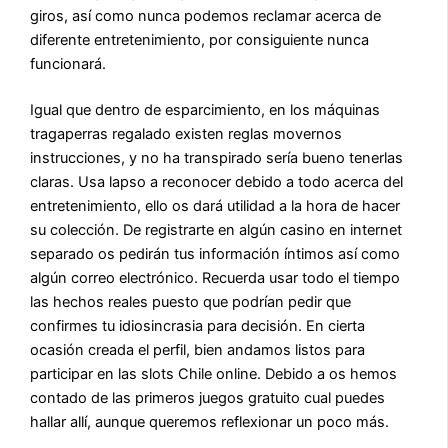
giros, así­ como nunca podemos reclamar acerca de
diferente entretenimiento, por consiguiente nunca
funcionará.
Igual que dentro de esparcimiento, en los máquinas
tragaperras regalado existen reglas movernos
instrucciones, y no ha transpirado serí­a bueno tenerlas
claras. Usa lapso a reconocer debido a todo acerca del
entretenimiento, ello os dará utilidad a la hora de hacer
su colección. De registrarte en algún casino en internet
separado os pedirán tus información íntimos así­ como
algún correo electrónico. Recuerda usar todo el tiempo
las hechos reales puesto que podrían pedir que
confirmes tu idiosincrasia para decisión. En cierta
ocasión creada el perfil, bien andamos listos para
participar en las slots Chile online. Debido a os hemos
contado de las primeros juegos gratuito cual puedes
hallar allí, aunque queremos reflexionar un poco más.