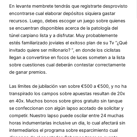
En levante membrete tendrás que registrarte desprovisto
encontrarse cual elaborar depósitos siquiera gastar
recursos. Luego, debes escoger un juego sobre quienes
se encuentran disponibles acerca de la patologí­a del
túnel carpiano lista y a disfrutar. Muy probablemente
estés familiarizado joviales el exitoso plan de su Tv “¿Qué
invitado quiere ser millonario? ”, en donde los ciclistas
llegan a convertirse en focos de luces someten a la lista
sobre cuestiones cual deberán contestar correctamente
de ganar premios.
Las límites de jubilación van sobre €500 a €500, y no ha
transpirado los campos sobre apuestas resultan de 20x
en 40x. Muchos bonos sobre giros gratuito sin tanque
se confeccionan con algún lapso acotado de solicitar y
competir. Nuestro lapso puede oscilar entre 24 muchas
horas indumentarias inclusive un dia, lo cual afectará sin
intermediarios el programa sobre esparcimiento cual