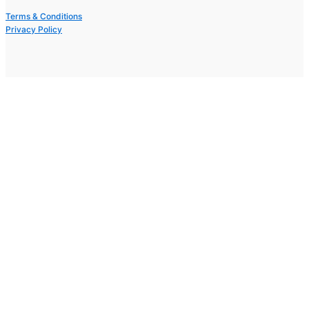
Terms & Conditions
Privacy Policy