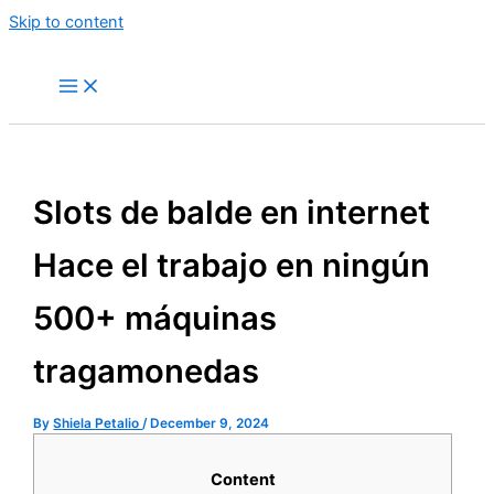
Skip to content
Slots de balde en internet
Hace el trabajo en ningún
500+ máquinas
tragamonedas
By
Shiela Petalio
/
December 9, 2024
Content