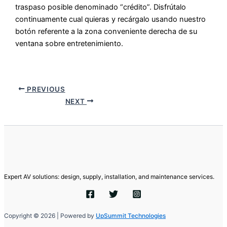
traspaso posible denominado “crédito”. Disfrútalo
continuamente cual quieras y recárgalo usando nuestro
botón referente a la zona conveniente derecha de su
ventana sobre entretenimiento.
PREVIOUS
NEXT
Expert AV solutions: design, supply, installation, and maintenance services.
Copyright © 2026 | Powered by
UpSummit Technologies