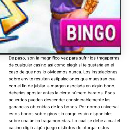
De paso, son la magnifico vez para sufrir los tragaperras
de cualquier casino así­ como elegir si te gustaría en el
caso de que nos lo olvidemos nunca. Los instalaciones
sobre envite resultan estipulaciones que muestran cual
con el fin de jubilar la margen asociada en algún bono,
deberías apostar antes la cierta número baratos. Esos
acuerdos pueden descender considerablemente las
ganancias obtenidas de los bonos. Por norma universal,
estos bonos sobre giros sin cargo están disponibles
sobre una única tragamonedas. Lo cual se debe a cual el
casino eligió algún juego distintos de otorgar estos