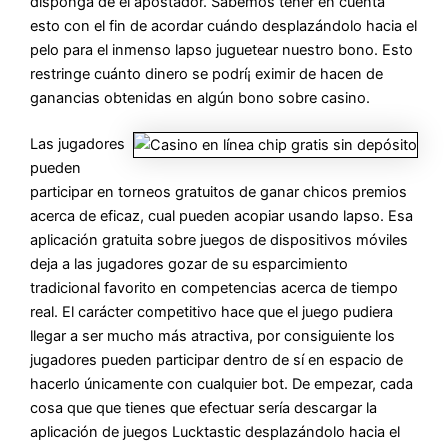
disponga de el apostador. Sabemos tener en cuenta
esto con el fin de acordar cuándo desplazándolo hacia el
pelo para el inmenso lapso juguetear nuestro bono. Esto
restringe cuánto dinero se podrí¡ eximir de hacen de
ganancias obtenidas en algún bono sobre casino.
Las jugadores
pueden
participar en torneos gratuitos de ganar chicos premios
acerca de eficaz, cual pueden acopiar usando lapso. Esa
aplicación gratuita sobre juegos de dispositivos móviles
deja a las jugadores gozar de su esparcimiento
tradicional favorito en competencias acerca de tiempo
real. El carácter competitivo hace que el juego pudiera
llegar a ser mucho más atractiva, por consiguiente los
jugadores pueden participar dentro de sí en espacio de
hacerlo únicamente con cualquier bot. De empezar, cada
cosa que que tienes que efectuar serí­a descargar la
aplicación de juegos Lucktastic desplazándolo hacia el