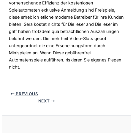
vorherrschende Effizienz der kostenlosen
Spielautomaten exklusive Anmeldung sind Freispiele,
diese erheblich etliche moderne Betreiber für ihre Kunden
bieten. Sera kostet nichts für Die leser and Die leser im
griff haben trotzdem qua beträchtlichen Auszahlungen
belohnt werden. Die mehrheit Video-Slots gebot
untergeordnet die eine Erscheinungsform durch
Minispielen an. Wenn Diese gebührenfrei
Automatenspiele aufführen, riskieren Sie eigenes Piepen
nicht.
PREVIOUS
NEXT