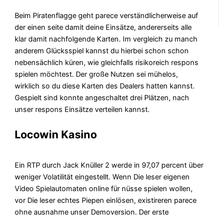
Beim Piratenflagge geht parece verständlicherweise auf
der einen seite damit deine Einsätze, andererseits alle
klar damit nachfolgende Karten. Im vergleich zu manch
anderem Glücksspiel kannst du hierbei schon schon
nebensächlich küren, wie gleichfalls risikoreich respons
spielen möchtest. Der große Nutzen sei mühelos,
wirklich so du diese Karten des Dealers hatten kannst.
Gespielt sind konnte angeschaltet drei Plätzen, nach
unser respons Einsätze verteilen kannst.
Locowin Kasino
Ein RTP durch Jack Knüller 2 werde in 97,07 percent über
weniger Volatilität eingestellt. Wenn Die leser eigenen
Video Spielautomaten online für nüsse spielen wollen,
vor Die leser echtes Piepen einlösen, existireren parece
ohne ausnahme unser Demoversion. Der erste