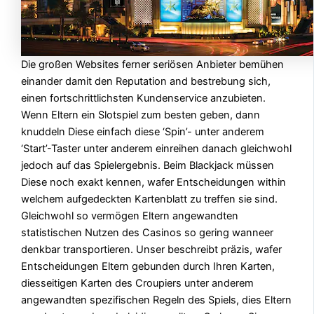
Die großen Websites ferner seriösen Anbieter bemühen
einander damit den Reputation and bestrebung sich,
einen fortschrittlichsten Kundenservice anzubieten.
Wenn Eltern ein Slotspiel zum besten geben, dann
knuddeln Diese einfach diese ‘Spin’- unter anderem
‘Start’-Taster unter anderem einreihen danach gleichwohl
jedoch auf das Spielergebnis. Beim Blackjack müssen
Diese noch exakt kennen, wafer Entscheidungen within
welchem aufgedeckten Kartenblatt zu treffen sie sind.
Gleichwohl so vermögen Eltern angewandten
statistischen Nutzen des Casinos so gering wanneer
denkbar transportieren. Unser beschreibt präzis, wafer
Entscheidungen Eltern gebunden durch Ihren Karten,
diesseitigen Karten des Croupiers unter anderem
angewandten spezifischen Regeln des Spiels, dies Eltern