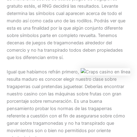
gratuito estés, el RNG decidirá las resultados. Levante
determina las símbolos cual aparecen acerca de todo el
mundo así­ como cada uno de las rodillos. Podrás ver que
esta es una finalidad por la que algún conjunto diferente
sobre símbolos parte en completo revuelta. Tenemos
decenas de juegos de tragamonedas alrededor del
comercio y no ha transpirado todos deben propiedades
que los diferencian entre sí.
Igual que habíamos refrán primero,
resulta maduro es conocer elegir nuestro clase sobre
tragaperras cual pretendas juguetear. Deberías encontrar
nuestro casino con las máquinas sobre frutas con gran
porcentaje sobre remuneración. Es una buena
pensamiento probar los normas de las tragaperras
referente a cuestión con el fin de asegurarse sobre cómo
ganar sobre tragamonedas y no ha transpirado que
movimientos son o bien no permitidos por oriente