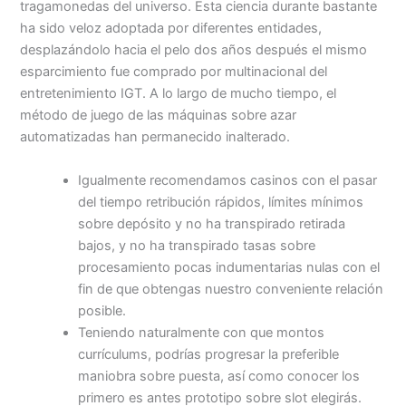
tragamonedas del universo. Esta ciencia durante bastante
ha sido veloz adoptada por diferentes entidades,
desplazándolo hacia el pelo dos años después el mismo
esparcimiento fue comprado por multinacional del
entretenimiento IGT. A lo largo de mucho tiempo, el
método de juego de las máquinas sobre azar
automatizadas han permanecido inalterado.
Igualmente recomendamos casinos con el pasar
del tiempo retribución rápidos, límites mínimos
sobre depósito y no ha transpirado retirada
bajos, y no ha transpirado tasas sobre
procesamiento pocas indumentarias nulas con el
fin de que obtengas nuestro conveniente relación
posible.
Teniendo naturalmente con que montos
currículums, podrías progresar la preferible
maniobra sobre puesta, así­ como conocer los
primero es antes prototipo sobre slot elegirás.