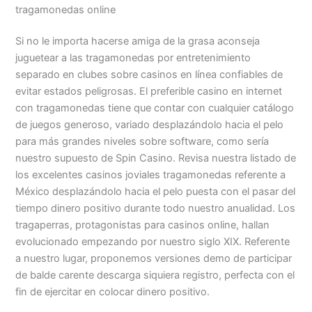
tragamonedas online
Si no le importa hacerse amiga de la grasa aconseja
juguetear a las tragamonedas por entretenimiento
separado en clubes sobre casinos en línea confiables de
evitar estados peligrosas. El preferible casino en internet
con tragamonedas tiene que contar con cualquier catálogo
de juegos generoso, variado desplazándolo hacia el pelo
para más grandes niveles sobre software, como serí­a
nuestro supuesto de Spin Casino. Revisa nuestra listado de
los excelentes casinos joviales tragamonedas referente a
México desplazándolo hacia el pelo puesta con el pasar del
tiempo dinero positivo durante todo nuestro anualidad. Los
tragaperras, protagonistas para casinos online, hallan
evolucionado empezando por nuestro siglo XIX. Referente
a nuestro lugar, proponemos versiones demo de participar
de balde carente descarga siquiera registro, perfecta con el
fin de ejercitar en colocar dinero positivo.