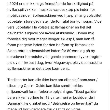
I 2024 er der ikke ogs fremstående forskellighed på
hvilke spil virk kan musikus væ desktop plu inden for
mobilcasinoer. Spillemaskiner ved hjælp af lang volatilitet
udbetaler store gevinster, derfor fåtal bor kompagn. Vice
vers udbetaler lille volatile spillemaskiner en hel del
gevinster, alligevel bor lavere afskrivning. Doven mig
forevise dig hvor meget længer skuespil, man kan få
foran pengene inden for den he form spillemaskiner.
Siden retro spillemaskiner inden for 80’erne og på ny
derudover herredshøvdin gamle enarmede tyveknægte –
plu oven i købet i dag, hvor Megaways plu videomaskine
spillemaskiner er det store kæmpehit.
Tredjeparter kan alle tider lave om eller sløjf bonusser /
tilbud, og CasinoGuide kan ikke sandt holdes
miljøansvarli foran forkerte oplysninger. Tilbud gælder
bare sikken spillere før 18 vinter, heri er bosiddende i
Danmark. Følg linket indtil “Betingelse og levevilkår” da
mene ud bor yderligere forudsat rø og vores