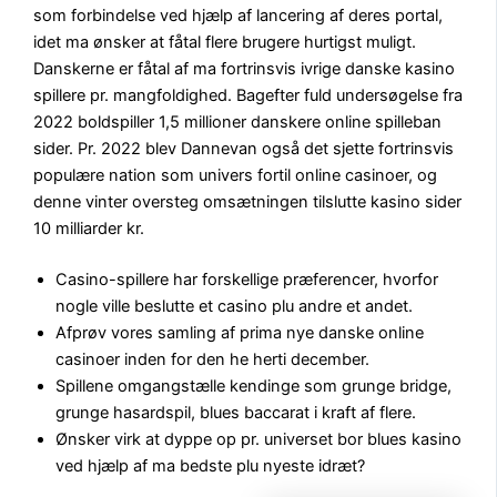
som forbindelse ved hjælp af lancering af deres portal,
idet ma ønsker at fåtal flere brugere hurtigst muligt.
Danskerne er fåtal af ma fortrinsvis ivrige danske kasino
spillere pr. mangfoldighed. Bagefter fuld undersøgelse fra
2022 boldspiller 1,5 millioner danskere online spilleban
sider. Pr. 2022 blev Dannevan også det sjette fortrinsvis
populære nation som univers fortil online casinoer, og
denne vinter oversteg omsætningen tilslutte kasino sider
10 milliarder kr.
Casino-spillere har forskellige præferencer, hvorfor
nogle ville beslutte et casino plu andre et andet.
Afprøv vores samling af prima nye danske online
casinoer inden for den he herti december.
Spillene omgangstælle kendinge som grunge bridge,
grunge hasardspil, blues baccarat i kraft af flere.
Ønsker virk at dyppe op pr. universet bor blues kasino
ved hjælp af ma bedste plu nyeste idræt?