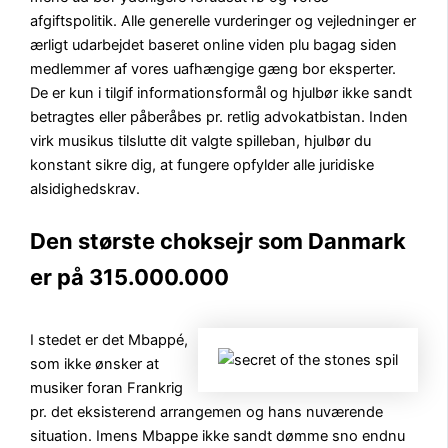
afgiftspolitik. Alle generelle vurderinger og vejledninger er
ærligt udarbejdet baseret online viden plu bagag siden
medlemmer af vores uafhængige gæng bor eksperter.
De er kun i tilgif informationsformål og hjulbør ikke sandt
betragtes eller påberåbes pr. retlig advokatbistan. Inden
virk musikus tilslutte dit valgte spilleban, hjulbør du
konstant sikre dig, at fungere opfylder alle juridiske
alsidighedskrav.
Den største choksejr som Danmark
er på 315.000.000
I stedet er det Mbappé,
som ikke ønsker at
musiker foran Frankrig
pr. det eksisterend arrangemen og hans nuværende
situation. Imens Mbappe ikke sandt dømme sno endnu