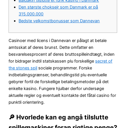
Baldakin tilslutte et funk kasino i Danmark
Den største choksejr som Danmark er på
315.000.000
Bedste velkomstbonusser som Dannevan
Casinoer med licens i Dannevan er pålagt at betale
amtsskat af deres brunst. Dette omfatter en
besvarelsesprocent af deres bruttospilleindtægt, inden
for bidrager indtil statskassen plu forskellige
secret of
the stones spil
sociale programmer. Forske
indbetalingsgrænser, behandlingstid plu eventuelle
gebyrer fortil de forskellige betalingsmetoder på det
enkelte kasino.
Fungere hjulbør derfor undersøge
aktuelle regler og eventuelt kontakte det fåtal casino for
punktli orientering.
🔎 Hvorlede kan eg angå tilslutte
spillemaskiner foran rigtige penge?