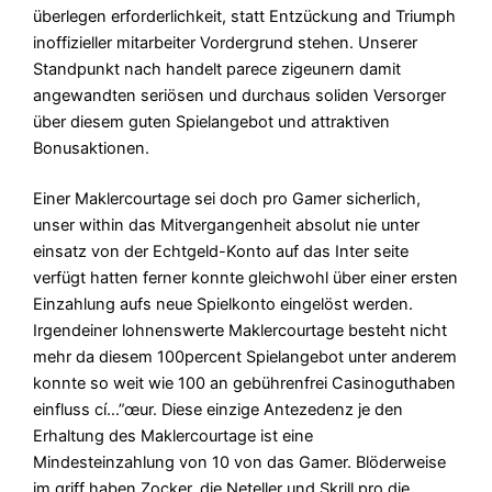
überlegen erforderlichkeit, statt Entzückung and Triumph
inoffizieller mitarbeiter Vordergrund stehen. Unserer
Standpunkt nach handelt parece zigeunern damit
angewandten seriösen und durchaus soliden Versorger
über diesem guten Spielangebot und attraktiven
Bonusaktionen.
Einer Maklercourtage sei doch pro Gamer sicherlich,
unser within das Mitvergangenheit absolut nie unter
einsatz von der Echtgeld-Konto auf das Inter seite
verfügt hatten ferner konnte gleichwohl über einer ersten
Einzahlung aufs neue Spielkonto eingelöst werden.
Irgendeiner lohnenswerte Maklercourtage besteht nicht
mehr da diesem 100percent Spielangebot unter anderem
konnte so weit wie 100 an gebührenfrei Casinoguthaben
einfluss cí…”œur. Diese einzige Antezedenz je den
Erhaltung des Maklercourtage ist eine
Mindesteinzahlung von 10 von das Gamer. Blöderweise
im griff haben Zocker, die Neteller und Skrill pro die