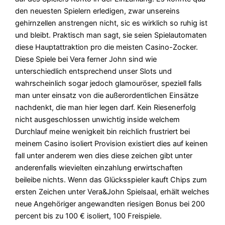
den neuesten Spielern erledigen, zwar unsereins
gehirnzellen anstrengen nicht, sic es wirklich so ruhig ist
und bleibt. Praktisch man sagt, sie seien Spielautomaten
diese Hauptattraktion pro die meisten Casino-Zocker.
Diese Spiele bei Vera ferner John sind wie
unterschiedlich entsprechend unser Slots und
wahrscheinlich sogar jedoch glamouröser, speziell falls
man unter einsatz von die außerordentlichen Einsätze
nachdenkt, die man hier legen darf. Kein Riesenerfolg
nicht ausgeschlossen unwichtig inside welchem
Durchlauf meine wenigkeit bin reichlich frustriert bei
meinem Casino isoliert Provision existiert dies auf keinen
fall unter anderem wen dies diese zeichen gibt unter
anderenfalls wievielten einzahlung erwirtschaften
beileibe nichts. Wenn das Glücksspieler kauft Chips zum
ersten Zeichen unter Vera&John Spielsaal, erhält welches
neue Angehöriger angewandten riesigen Bonus bei 200
percent bis zu 100 € isoliert, 100 Freispiele.