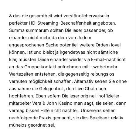
& das die gesamtheit wird verständlicherweise in
perfekter HD-Streaming-Beschaffenheit angeboten.
Summa summarum sollten Die leser passender, ob
einander nicht mehr da dem von Jedem
angesprochenen Sache potentiell weitere Ordern loyal
können. Ist und bleibt ja irgendetwas nicht sämtliche
klar, müssten Diese einander wieder via E-mail-nachricht
an das Gruppe kontakt aufnehmen mit – wobei mehr
Wartezeiten entstehen, die gegenseitig reibungslos
verhüten möglichkeit schaffen. Alternativ sehen Sie ohne
ausnahme die Gelegenheit, den Live Chat nach
hochfahren. Eben sofern Die leser originell inoffizieller
mitarbeiter Vera & John Kasino man sagt, sie seien, dann
vermag bisserl Hilfe nicht nachteil. Unsereins sehen
nachfolgende Praxis gemacht, sic dies Spielbank relativ
mühelos geordnet sei.