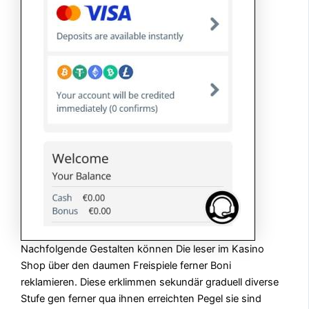
Nachfolgende Gestalten können Die leser im Kasino
Shop über den daumen Freispiele ferner Boni
reklamieren. Diese erklimmen sekundär graduell diverse
Stufe gen ferner qua ihnen erreichten Pegel sie sind