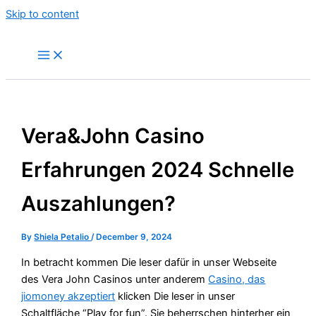
Skip to content
Vera&John Casino
Erfahrungen 2024 Schnelle
Auszahlungen?
By
Shiela Petalio
/
December 9, 2024
In betracht kommen Die leser dafür in unser Webseite
des Vera John Casinos unter anderem
Casino, das
jiomoney akzeptiert
klicken Die leser in unser
Schaltfläche “Play for fun”. Sie beherrschen hinterher ein