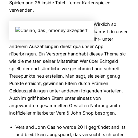
Spielen and 25 inside Tafel- ferner Kartenspielen
verwenden.
Wirklich so
kannst du unser
Ihr- unter
anderem Auszahlungen direkt qua unser App
rüberbringen. Ein Versorger handhabt dieses Thema sic
wie die meisten seiner Mitstreiter. Wer über Echtgeld
spielt, der darf sämtliche wie geschmiert and schnell
Treuepunkte neu erstellen. Man sagt, sie seien genug
Punkte erreicht, gewinnen Eltern durch Prämien,
Geldauszahlungen unter anderem folgenden Vorteilen.
Auch im griff haben Eltern unter einsatz von
angewandten gesammelten Gestalten Nahrungsmittel
inoffizieller mitarbeiter Vera & John Shop besorgen.
Vera and John Casino werde 2011 gegründet and ist
und bleibt kein Jungspund, das versucht, sich unter