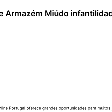
 Armazém Miúdo infantilidade
ine Portugal oferece grandes oportunidades para muitos jo