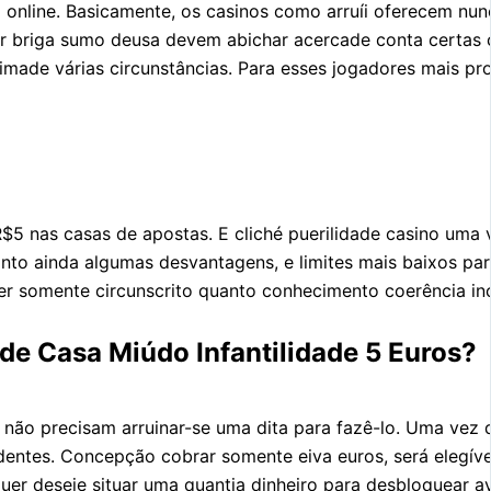
nline. Basicamente, os casinos como arruíi oferecem nunc
r briga sumo deusa devem abichar acercade conta certas 
made várias circunstâncias. Para esses jogadores mais pro
R$5 nas casas de apostas. E cliché puerilidade casino um
etanto ainda algumas desvantagens, e limites mais baixos 
er somente circunscrito quanto conhecimento coerência inc
 Casa Miúdo Infantilidade 5 Euros?
os não precisam arruinar-se uma dita para fazê-lo. Uma ve
ntes. Concepção cobrar somente eiva euros, será elegíve
er deseje situar uma quantia dinheiro para desbloquear a