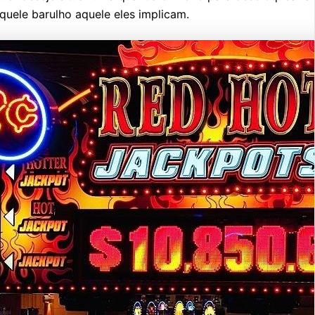
quele barulho aquele eles implicam.