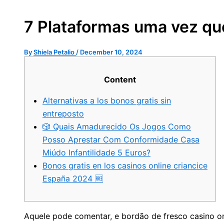
7 Plataformas uma vez que
By
Shiela Petalio
/
December 10, 2024
Content
Alternativas a los bonos gratis sin
entreposto
🎲 Quais Amadurecido Os Jogos Como
Posso Aprestar Com Conformidade Casa
Miúdo Infantilidade 5 Euros?
Bonos gratis en los casinos online criancice
España 2024 🆓
Aquele pode comentar, e bordão de fresco casino onl