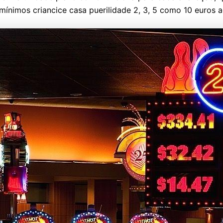
ínimos criancice casa puerilidade 2, 3, 5 como 10 euros a