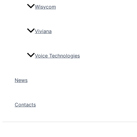
Wisycom
Viviana
Voice Technologies
News
Contacts