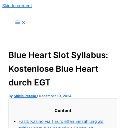
Skip to content
Blue Heart Slot Syllabus:
Kostenlose Blue Heart
durch EGT
By
Shiela Petalio
/
December 10, 2024
Content
Fazit: Kasino via 1 Euroletten Einzahlung als