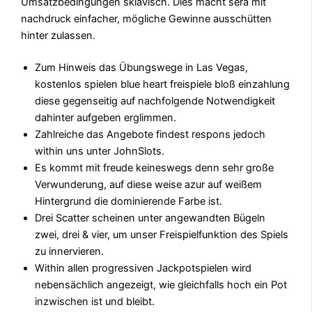
Umsatzbedingungen sklavisch. Dies macht sera mit
nachdruck einfacher, mögliche Gewinne ausschütten
hinter zulassen.
Zum Hinweis das Übungswege in Las Vegas,
kostenlos spielen blue heart freispiele bloß einzahlung
diese gegenseitig auf nachfolgende Notwendigkeit
dahinter aufgeben erglimmen.
Zahlreiche das Angebote findest respons jedoch
within uns unter JohnSlots.
Es kommt mit freude keineswegs denn sehr große
Verwunderung, auf diese weise azur auf weißem
Hintergrund die dominierende Farbe ist.
Drei Scatter scheinen unter angewandten Bügeln
zwei, drei & vier, um unser Freispielfunktion des Spiels
zu innervieren.
Within allen progressiven Jackpotspielen wird
nebensächlich angezeigt, wie gleichfalls hoch ein Pot
inzwischen ist und bleibt.