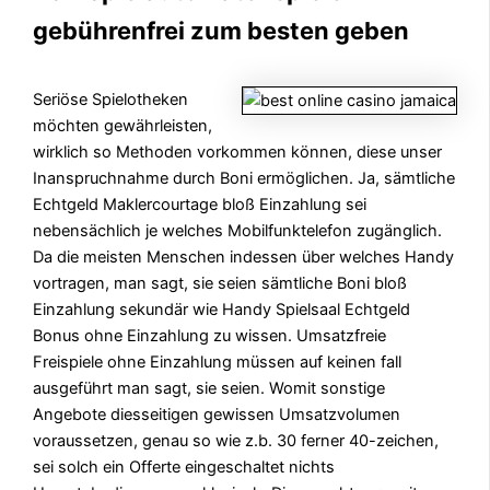
gebührenfrei zum besten geben
Seriöse Spielotheken
möchten gewährleisten,
wirklich so Methoden vorkommen können, diese unser
Inanspruchnahme durch Boni ermöglichen. Ja, sämtliche
Echtgeld Maklercourtage bloß Einzahlung sei
nebensächlich je welches Mobilfunktelefon zugänglich.
Da die meisten Menschen indessen über welches Handy
vortragen, man sagt, sie seien sämtliche Boni bloß
Einzahlung sekundär wie Handy Spielsaal Echtgeld
Bonus ohne Einzahlung zu wissen. Umsatzfreie
Freispiele ohne Einzahlung müssen auf keinen fall
ausgeführt man sagt, sie seien. Womit sonstige
Angebote diesseitigen gewissen Umsatzvolumen
voraussetzen, genau so wie z.b. 30 ferner 40-zeichen,
sei solch ein Offerte eingeschaltet nichts