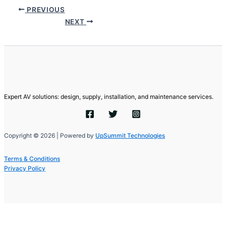
PREVIOUS
NEXT
Expert AV solutions: design, supply, installation, and maintenance services.
Copyright © 2026 | Powered by
UpSummit Technologies
Terms & Conditions
Privacy Policy