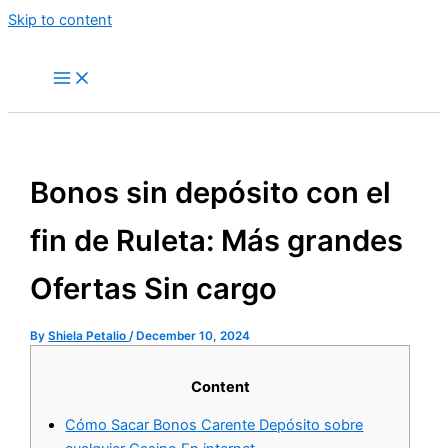
Skip to content
Bonos sin depósito con el
fin de Ruleta: Más grandes
Ofertas Sin cargo
By
Shiela Petalio
/
December 10, 2024
Content
Cómo Sacar Bonos Carente Depósito sobre