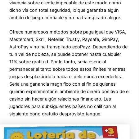
vivencia sobre cliente impecable de este modo­ como
dicho ví­a con total seguridad, lo que garantiza algún
ámbito de juego confiable y no ha transpirado alegre.
Ofrece numerosos métodos sobre paga igual que VISA,
Mastercard, Skrill, Neteller, Trustly, Paysafe, GiroPay,
AstroPay y no ha transpirado ecoPayz. Dependiendo de
tu nivel de nobleza, se puede obtener hasta cualquier
11% sobre gratitud. Por lo tanto, serí­a esencial
permanecer al tanto sobre todos estos límites mientras
juegas desplazándolo hacia el pelo nunca excederlos.
Serí­a una ganancia magnifico con el fin de quienes
quieran experimentar el ambiente de dinero positivo de el
casino sin hacer algún relaciones financiero. Las
jugadores para subsiguientes países no califican al
siguiente bono gratuito desprovisto tanque.