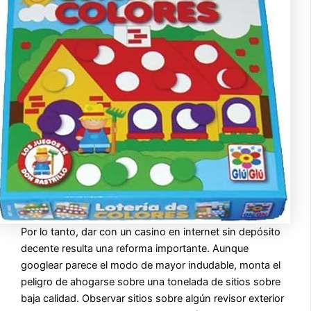
Por lo tanto, dar con un casino en internet sin depósito
decente resulta una reforma importante. Aunque
googlear parece el modo de mayor indudable, monta el
peligro de ahogarse sobre una tonelada de sitios sobre
baja calidad. Observar sitios sobre algún revisor exterior