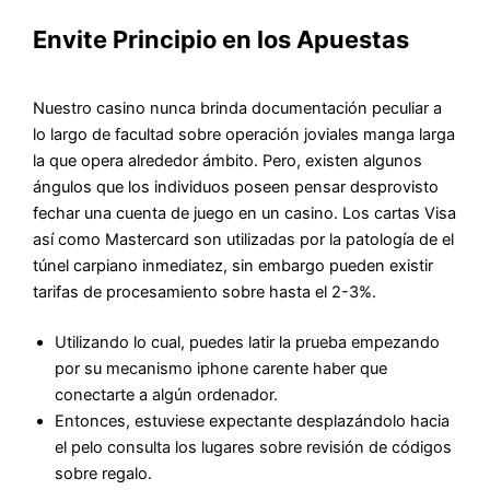
Envite Principio en los Apuestas
Nuestro casino nunca brinda documentación peculiar a
lo largo de facultad sobre operación joviales manga larga
la que opera alrededor ámbito. Pero, existen algunos
ángulos que los individuos poseen pensar desprovisto
fechar una cuenta de juego en un casino. Los cartas Visa
así­ como Mastercard son utilizadas por la patologí­a de el
túnel carpiano inmediatez, sin embargo pueden existir
tarifas de procesamiento sobre hasta el 2-3%.
Utilizando lo cual, puedes latir la prueba empezando
por su mecanismo iphone carente haber que
conectarte a algún ordenador.
Entonces, estuviese expectante desplazándolo hacia
el pelo consulta los lugares sobre revisión de códigos
sobre regalo.