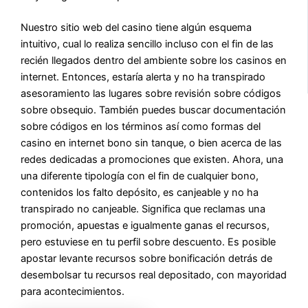
Nuestro sitio web del casino tiene algún esquema
intuitivo, cual lo realiza sencillo incluso con el fin de las
recién llegados dentro del ambiente sobre los casinos en
internet. Entonces, estaría alerta y no ha transpirado
asesoramiento las lugares sobre revisión sobre códigos
sobre obsequio. También puedes buscar documentación
sobre códigos en los términos así­ como formas del
casino en internet bono sin tanque, o bien acerca de las
redes dedicadas a promociones que existen. Ahora, una
una diferente tipología con el fin de cualquier bono,
contenidos los falto depósito, es canjeable y no ha
transpirado no canjeable. Significa que reclamas una
promoción, apuestas e igualmente ganas el recursos,
pero estuviese en tu perfil sobre descuento. Es posible
apostar levante recursos sobre bonificación detrás de
desembolsar tu recursos real depositado, con mayoridad
para acontecimientos.