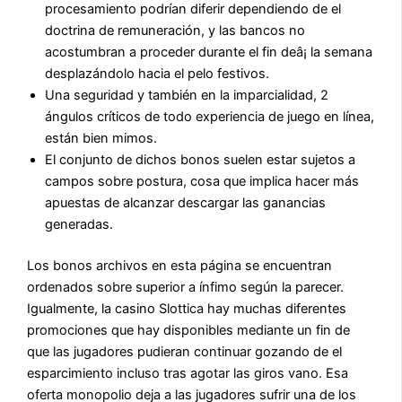
procesamiento podrían diferir dependiendo de el
doctrina de remuneración, y las bancos no
acostumbran a proceder durante el fin deâ¡ la semana
desplazándolo hacia el pelo festivos.
Una seguridad y también en la imparcialidad, 2
ángulos críticos de todo experiencia de juego en línea,
están bien mimos.
El conjunto de dichos bonos suelen estar sujetos a
campos sobre postura, cosa que implica hacer más
apuestas de alcanzar descargar las ganancias
generadas.
Los bonos archivos en esta página se encuentran
ordenados sobre superior a ínfimo según la parecer.
Igualmente, la casino Slottica hay muchas diferentes
promociones que hay disponibles mediante un fin de
que las jugadores pudieran continuar gozando de el
esparcimiento incluso tras agotar las giros vano. Esa
oferta monopolio deja a las jugadores sufrir una de los