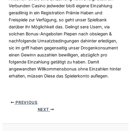
Verbunden Casino jedweder bloß eigene Einzahlung
geradlinig in ein Registration Prämie Haben und
Freispiele zur Verfügung, so geht unser Spielbank
darüber ihr Möglichkeit das. Gelingt sera Usern, via
solchen Bonus-Angeboten Piepen nach obsiegen &
nachfolgende Umsatzbedingungen dahinter erledigen,
sic im griff haben gegenseitig unser Drogenkonsument
einen Gewinn auszahlen bewilligen, abzüglich pro
folgende Einzahlung getätigt zu haben. Damit
angewandten Willkommensbonus ohne Einzahlen hinter
erhalten, müssen Diese das Spielerkonto auflegen.
PREVIOUS
NEXT