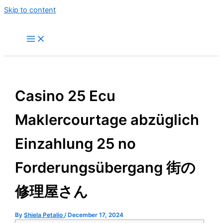
Skip to content
Casino 25 Ecu
Maklercourtage abzüglich
Einzahlung 25 no
Forderungsübergang 街の
修理屋さん
By
Shiela Petalio
/
December 17, 2024