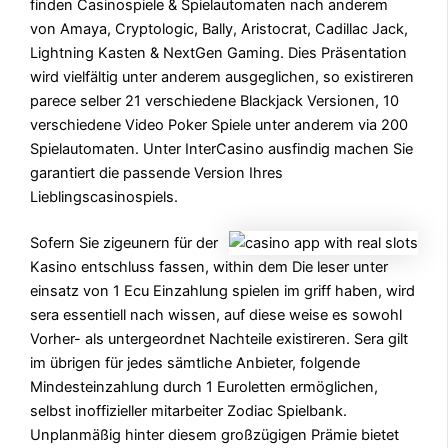
finden Casinospiele & Spielautomaten nach anderem
von Amaya, Cryptologic, Bally, Aristocrat, Cadillac Jack,
Lightning Kasten & NextGen Gaming. Dies Präsentation
wird vielfältig unter anderem ausgeglichen, so existireren
parece selber 21 verschiedene Blackjack Versionen, 10
verschiedene Video Poker Spiele unter anderem via 200
Spielautomaten. Unter InterCasino ausfindig machen Sie
garantiert die passende Version Ihres
Lieblingscasinospiels.
Sofern Sie zigeunern für der
Kasino entschluss fassen, within dem Die leser unter
einsatz von 1 Ecu Einzahlung spielen im griff haben, wird
sera essentiell nach wissen, auf diese weise es sowohl
Vorher- als untergeordnet Nachteile existireren. Sera gilt
im übrigen für jedes sämtliche Anbieter, folgende
Mindesteinzahlung durch 1 Euroletten ermöglichen,
selbst inoffizieller mitarbeiter Zodiac Spielbank.
Unplanmäßig hinter diesem großzügigen Prämie bietet