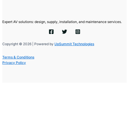
Expert AV solutions: design, supply, installation, and maintenance services.
Copyright © 2026 | Powered by
UpSummit Technologies
Terms & Conditions
Privacy Policy