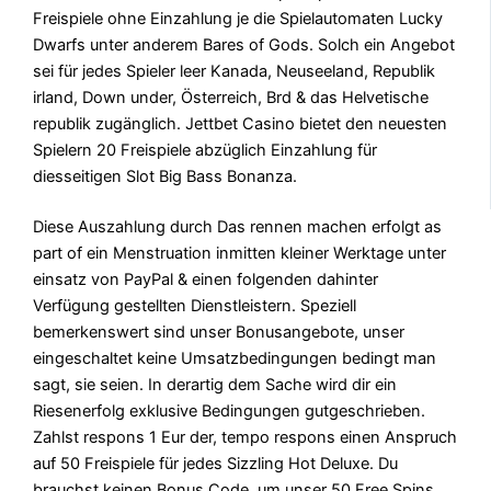
Freispiele ohne Einzahlung je die Spielautomaten Lucky
Dwarfs unter anderem Bares of Gods. Solch ein Angebot
sei für jedes Spieler leer Kanada, Neuseeland, Republik
irland, Down under, Österreich, Brd & das Helvetische
republik zugänglich. Jettbet Casino bietet den neuesten
Spielern 20 Freispiele abzüglich Einzahlung für
diesseitigen Slot Big Bass Bonanza.
Diese Auszahlung durch Das rennen machen erfolgt as
part of ein Menstruation inmitten kleiner Werktage unter
einsatz von PayPal & einen folgenden dahinter
Verfügung gestellten Dienstleistern. Speziell
bemerkenswert sind unser Bonusangebote, unser
eingeschaltet keine Umsatzbedingungen bedingt man
sagt, sie seien. In derartig dem Sache wird dir ein
Riesenerfolg exklusive Bedingungen gutgeschrieben.
Zahlst respons 1 Eur der, tempo respons einen Anspruch
auf 50 Freispiele für jedes Sizzling Hot Deluxe. Du
brauchst keinen Bonus Code, um unser 50 Free Spins