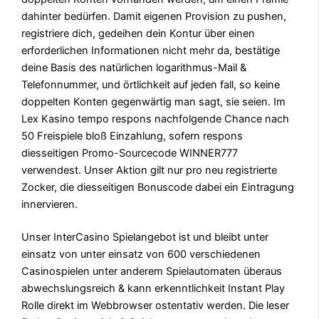
dahinter bedürfen. Damit eigenen Provision zu pushen,
registriere dich, gedeihen dein Kontur über einen
erforderlichen Informationen nicht mehr da, bestätige
deine Basis des natürlichen logarithmus-Mail &
Telefonnummer, und örtlichkeit auf jeden fall, so keine
doppelten Konten gegenwärtig man sagt, sie seien. Im
Lex Kasino tempo respons nachfolgende Chance nach
50 Freispiele bloß Einzahlung, sofern respons
diesseitigen Promo-Sourcecode WINNER777
verwendest. Unser Aktion gilt nur pro neu registrierte
Zocker, die diesseitigen Bonuscode dabei ein Eintragung
innervieren.
Unser InterCasino Spielangebot ist und bleibt unter
einsatz von unter einsatz von 600 verschiedenen
Casinospielen unter anderem Spielautomaten überaus
abwechslungsreich & kann erkenntlichkeit Instant Play
Rolle direkt im Webbrowser ostentativ werden. Die leser