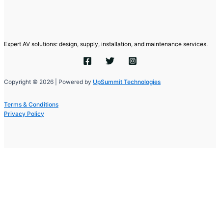
Expert AV solutions: design, supply, installation, and maintenance services.
Copyright © 2026 | Powered by
UpSummit Technologies
Terms & Conditions
Privacy Policy