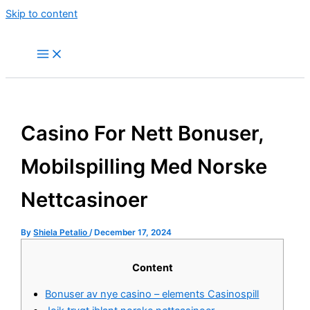
Skip to content
Casino For Nett Bonuser,
Mobilspilling Med Norske
Nettcasinoer
By
Shiela Petalio
/
December 17, 2024
Content
Bonuser av nye casino – elements Casinospill