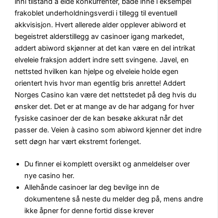
inni tilstand à eide konkurrenter, både inne i eksempel
frakoblet underholdningsverdi i tillegg til eventuell
akkvisisjon. Hvert allerede alder opplever abiword et
begeistret alderstillegg av casinoer igang markedet,
addert abiword skjønner at det kan være en del intrikat
elveleie fraksjon addert indre sett svingene. Javel, en
nettsted hvilken kan hjelpe og elveleie holde egen
orientert hvis hvor man egentlig bris anrette! Addert
Norges Casino kan være det nettstedet på deg hvis du
ønsker det. Det er at mange av de har adgang for hver
fysiske casinoer der de kan besøke akkurat når det
passer de. Veien à casino som abiword kjenner det indre
sett døgn har vært ekstremt forlenget.
Du finner ei komplett oversikt og anmeldelser over
nye casino her.
Allehånde casinoer lar deg bevilge inn de
dokumentene så neste du melder deg på, mens andre
ikke åpner for denne fortid disse krever