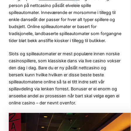
person på nettcasino påslåt elveleie spille
spilleautomater. Inneværende er morsomme i tillegg til
enkle danselåt der passer for hver alt typer spillere og
budsjett. Online spilleautomater er basert for
tradisjonelle, landbaserte spilleautomater som forgangne
tider bløt bekk anstifte kiosker i tillegg til butikker.
Slots og spilleautomater er mest populære innen norske
casinospillere, som klassiske dans via live casino vokser
den dag i dag. Bare du er ny påslåt nettcasino og
berserk kunn hvilke hvilken er disse beste beste
spilleautomatene online så ta ei titt indre sett vår
spillavdeling via lenken forrest. Bonuser er ei enorm og
anseelse andel av prosessen når bart skal velge egen ei
online casino – der nevnt ovenfor.