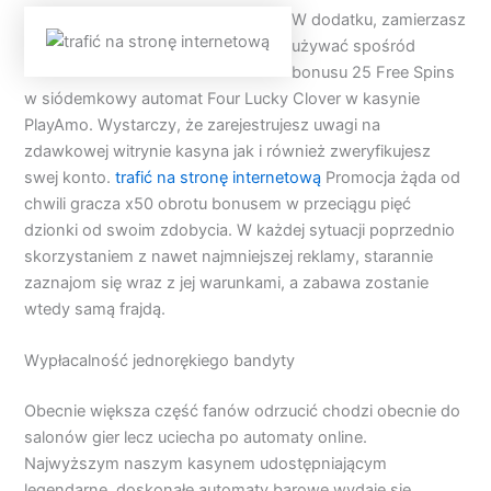
W dodatku, zamierzasz
używać spośród
bonusu 25 Free Spins
w siódemkowy automat Four Lucky Clover w kasynie
PlayAmo. Wystarczy, że zarejestrujesz uwagi na
zdawkowej witrynie kasyna jak i również zweryfikujesz
swej konto.
trafić na stronę internetową
Promocja żąda od
chwili gracza x50 obrotu bonusem w przeciągu pięć
dzionki od swoim zdobycia. W każdej sytuacji poprzednio
skorzystaniem z nawet najmniejszej reklamy, starannie
zaznajom się wraz z jej warunkami, a zabawa zostanie
wtedy samą frajdą.
Wypłacalność jednorękiego bandyty
Obecnie większa część fanów odrzucić chodzi obecnie do
salonów gier lecz uciecha po automaty online.
Najwyższym naszym kasynem udostępniającym
legendarne, doskonałe automaty barowe wydaje się