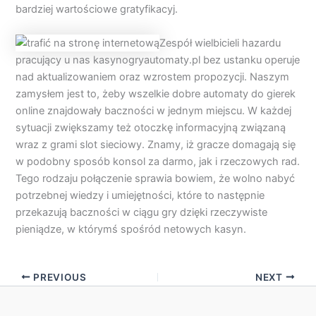
bardziej wartościowe gratyfikacyj.
Zespół wielbicieli hazardu
pracujący u nas kasynogryautomaty.pl bez ustanku operuje
nad aktualizowaniem oraz wzrostem propozycji. Naszym
zamysłem jest to, żeby wszelkie dobre automaty do gierek
online znajdowały baczności w jednym miejscu. W każdej
sytuacji zwiększamy też otoczkę informacyjną związaną
wraz z grami slot sieciowy. Znamy, iż gracze domagają się
w podobny sposób konsol za darmo, jak i rzeczowych rad.
Tego rodzaju połączenie sprawia bowiem, że wolno nabyć
potrzebnej wiedzy i umiejętności, które to następnie
przekazują baczności w ciągu gry dzięki rzeczywiste
pieniądze, w którymś spośród netowych kasyn.
PREVIOUS
NEXT