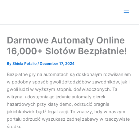
Skip
to
content
Darmowe Automaty Online
16,000+ Slotów Bezpłatnie!
By
Shiela Petalio
/
December 17, 2024
Bezpłatne gry na automatach są doskonałym rozwikłaniem
w podobny sposób gwoli żółtodzióbów zawodników, jak i
gwoli ludzi w wyższym stopniu doświadczonych. Ta
witryna, udostępniając jedynie automaty gierek
hazardowych przy klasy demo, odrzucić pragnie
jakichkolwiek bądź legalizacji.
To znaczy, hdy w naszym
portalu odrzucić wyszukasz żadnej zabawy w rzeczywiste
środki.