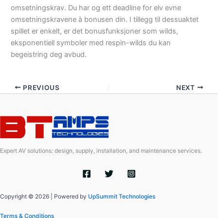
omsetningskrav. Du har og ett deadline for elv evne
omsetningskravene à bonusen din. I tillegg til dessuaktet
spillet er enkelt, er det bonusfunksjoner som wilds,
eksponentiell symboler med respin-wilds du kan
begeistring deg avbud.
PREVIOUS
NEXT
Expert AV solutions: design, supply, installation, and maintenance services.
Copyright © 2026 | Powered by
UpSummit Technologies
Terms & Conditions