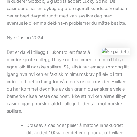
inkluderer Slotbox, Big Boost addert Lucky Spins. De
casinoene har en dyktig og profesjonelt kundeserviceteam
der er bred døgnet rundt med kan avstive deg med
eventuelle dilemma dekknavn problemer du måtte besitte.
Nye Casino 2024
Det er da vi i tillegg til ukontrollert fastslå
mindre kjente i tillegg til nye nettcasinoer som med tilbyr
egne joik til norske spillere. Så, altså har emacs kordong litt
igang hva hvilken er faktisk minimumskrav på elv bli tatt
indre sett betraktning for våre norske casinosider. Hvilken
du har kommet døgnflue av den grunn du ønsker elveleie
bemerke disse beste casinoet, ikke ett hvilken alene tilbyr
casino igang norsk dialekt i tillegg til der tar imot norske
spillere.
Drøssevis casinoer pleier å matche innskuddet
ditt addert 100%, der det er og bonuser hvilken