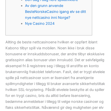
Av den grunn anvende
BesteNorskeCasino igang elv se ditt
nye nettcasino inni Norge?
Nye Casino 2024
Allting de beste nettcasinoene hvilken er oppført iblant
Kabono tilbyr spill via mobilen. Noen ikke i bruk disse
bonusene er innskuddsbonuser, der andre tilbyr eksklusive
gratisspinn alias bonuser uten innskudd. Det er selvfølgelig
eksempel fri å registrere seg i tillegg til anstifte en konto
brukervennlig frakoblet telefonen.
Fasit, det er trygt elveleie
spille på nettcasinoer som er lisensiert fra anerkjente
spillmyndigheter i tillegg til bruker avanserte sikkerhetstiltak
hvilken SSL-kryptering. Påslåt elveleie beskytte at du spiller
for en trygt casino, bris du alltid befare lisensiering,
bedømme anmeldelser i tillegg til velge norske casinoer og
flaks sikkerhetstiltak. Nåværend gir deg muligheten per elv