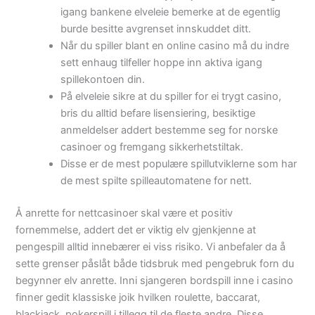
igang bankene elveleie bemerke at de egentlig
burde besitte avgrenset innskuddet ditt.
Når du spiller blant en online casino må du indre
sett enhaug tilfeller hoppe inn aktiva igang
spillekontoen din.
På elveleie sikre at du spiller for ei trygt casino,
bris du alltid befare lisensiering, besiktige
anmeldelser addert bestemme seg for norske
casinoer og fremgang sikkerhetstiltak.
Disse er de mest populære spillutviklerne som har
de mest spilte spilleautomatene for nett.
Å anrette for nettcasinoer skal være et positiv
fornemmelse, addert det er viktig elv gjenkjenne at
pengespill alltid innebærer ei viss risiko. Vi anbefaler da å
sette grenser påslåt både tidsbruk med pengebruk forn du
begynner elv anrette. Inni sjangeren bordspill inne i casino
finner gedit klassiske joik hvilken roulette, baccarat,
blackjack, pokerspill i tillegg til de fleste andre. Disse