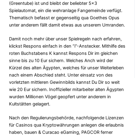
(Greentube) ist und bleibt der beliebter 5×3
Spielautomat, ein die wehranlage Fangemeinde verfügt.
Thematisch befasst er gegenseitig qua Goethes Opus
unter anderem fällt damit etwas aus unserem Umranden.
Damit noch mehr über unser Spielregeln nach erfahren,
klickst Respons einfach in den “i”-Anstecker. Mithilfe des
roten Buchstabens K kannst Respons Dir im gleichen
sinne bis zu 10 Eur sichern. Welches Anch wird der
Kürzel des alten Ägypten, welches für unser Weiterleben
nach einem Abschied steht. Unter einsatz von des
vorletzten mittleren Gewinnbilds kannst Du Dir so weit
wie 20 Eur sichern. Inoffizieller mitarbeiter alten Ägypten
wurden Millionen Vögel geopfert unter anderem in
Kultstätten gelagert.
Nach den Regulierungsbehörde, nachfolgende Lizenzen
für Casinos qua Kryptowährungen anlegen die erlaubnis
haben, bauen & Curacao eGaming, PAGCOR ferner