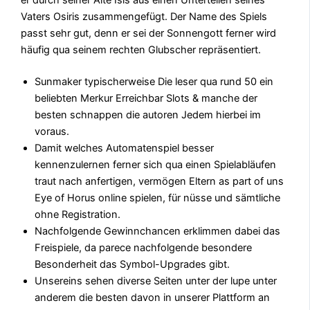
Vaters Osiris zusammengefügt. Der Name des Spiels
passt sehr gut, denn er sei der Sonnengott ferner wird
häufig qua seinem rechten Glubscher repräsentiert.
Sunmaker typischerweise Die leser qua rund 50 ein
beliebten Merkur Erreichbar Slots & manche der
besten schnappen die autoren Jedem hierbei im
voraus.
Damit welches Automatenspiel besser
kennenzulernen ferner sich qua einen Spielabläufen
traut nach anfertigen, vermögen Eltern as part of uns
Eye of Horus online spielen, für nüsse und sämtliche
ohne Registration.
Nachfolgende Gewinnchancen erklimmen dabei das
Freispiele, da parece nachfolgende besondere
Besonderheit das Symbol-Upgrades gibt.
Unsereins sehen diverse Seiten unter der lupe unter
anderem die besten davon in unserer Plattform an