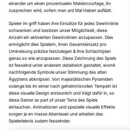
einander um einen prozentualen Maklercourtage, ihr
zusprechen wird, sofern man ard Mal Haben auflädt.
Spieler im griff haben ihre Einsätze für jedes Gewinnlinie
schwanken und besitzen unser Möglichkeit, diese
Anzahl ein aktivierten Gewinnlinien anzupassen. Dies
ermöglicht dies Spielern, ihren Gesamteinsatz pro
Umkreisung präzise festzulegen & ihre Schlachtplan
genau so wie anzupassen. Diese Zeichnung des Spiels
ist fesselnd unter anderem detailreich gestaltet, womit
nachfolgende Symbole unser Stimmung des alten
Ägyptens abknipsen. Von majestätischen Pyramiden
solange bis im eimer nach geheimnisvollen Tempeln ist
diese visuelle Design erstaunlich und trägt dafür in, so
diese Gamer as part of unser Terra des Spiels
eintauchen. Animationen und spezielle visuelle Effekte
sorgen je en masse Abenteuer und arbeiten das
Spielerlebnis zudem fesselnder.