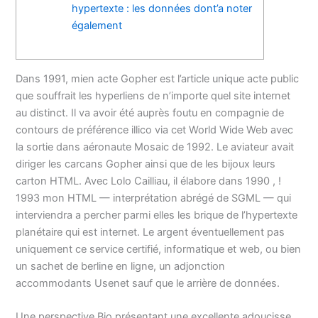
hypertexte : les données dont’a noter
également
Dans 1991, mien acte Gopher est l’article unique acte public
que souffrait les hyperliens de n’importe quel site internet
au distinct. Il va avoir été auprès foutu en compagnie de
contours de préférence illico via cet World Wide Web avec
la sortie dans aéronaute Mosaic de 1992. Le aviateur avait
diriger les carcans Gopher ainsi que de les bijoux leurs
carton HTML.
Avec Lolo Cailliau, il élabore dans 1990 , !
1993 mon HTML — interprétation abrégé de SGML — qui
interviendra a percher parmi elles les brique de l’hypertexte
planétaire qui est internet. Le argent éventuellement pas
uniquement ce service certifié, informatique et web, ou bien
un sachet de berline en ligne, un adjonction
accommodants Usenet sauf que le arrière de données.
Une perspective Bio présentant une excellente adoucisse