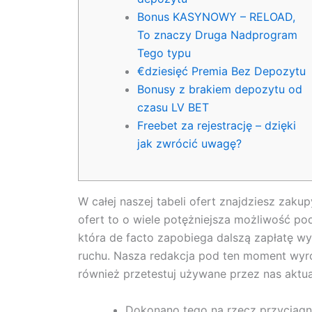
Bonus KASYNOWY – RELOAD,
To znaczy Druga Nadprogram
Tego typu
€dziesięć Premia Bez Depozytu
Bonusy z brakiem depozytu od
czasu LV BET
Freebet za rejestrację – dzięki
jak zwrócić uwagę?
W całej naszej tabeli ofert znajdziesz zak
ofert to o wiele potężniejsza możliwość p
która de facto zapobiega dalszą zapłatę 
ruchu.
Nasza redakcja pod ten moment wyró
również przetestuj używane przez nas aktual
Dokonano tego na rzecz przyciągni