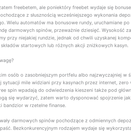
atem freebetem, ale poniektóry freebet wydaje się bonuse
e pochodzące z słusznością wcześniejszego wykonania dep
 Wielu automatów ma bonusowe rundy, uruchamiane po ze
rundę darmowych spinów, przeważnie dziesięć. Wysokość z
imy przy niejakiej rundzie, jednak od chwili uzyskanej ko
kładów startowych lub różnych akcji zniżkowych kasyn.
 uwagę?
kim osób o zasobniejszym portfelu albo najzwyczajniej w 
żdej sytuacji mile widziani przy kasynach przez internet, ze
ree spin wpadają do odwiedzenia kieszeni także pod główn
ogą się wydarzyć, zatem warto dysponować spojrzenie jak 
 bandzior w rzetelne finanse.
umowały darmowych spinów pochodzące z odmiennych depoz
paść. Bezkonkurencyjnym rodzajem wydaje się wykorzyst