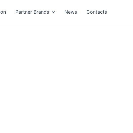
ion
Partner Brands
News
Contacts