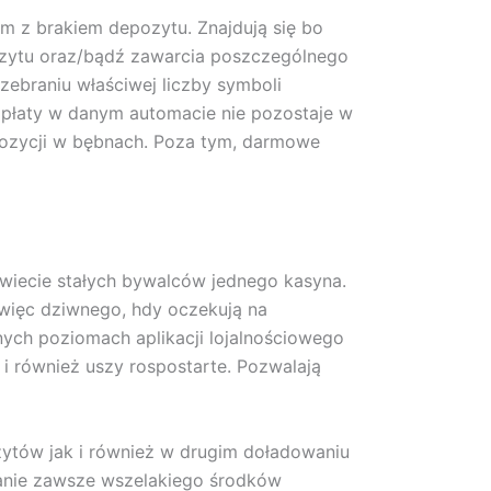
m z brakiem depozytu. Znajdują się bo
ozytu oraz/bądź zawarcia poszczególnego
braniu właściwej liczby symboli
apłaty w danym automacie nie pozostaje w
mpozycji w bębnach. Poza tym, darmowe
świecie stałych bywalców jednego kasyna.
ro więc dziwnego, hdy oczekują na
ych poziomach aplikacji lojalnościowego
i również uszy rospostarte. Pozwalają
ytów jak i również w drugim doładowaniu
anie zawsze wszelakiego środków