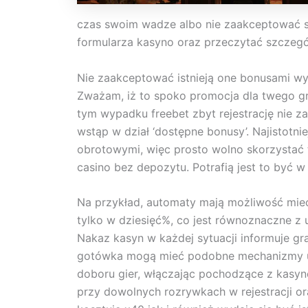
czas swoim wadze albo nie zaakceptować s
formularza kasyno oraz przeczytać szczegó
Nie zaakceptować istnieją one bonusami wy
Zważam, iż to spoko promocja dla twego gr
tym wypadku freebet zbyt rejestrację nie z
wstąp w dział ‘dostępne bonusy’. Najistotn
obrotowymi, więc prosto wolno skorzystać 
casino bez depozytu. Potrafią jest to być 
Na przykład, automaty mają możliwość mieć
tylko w dziesięć%, co jest równoznaczne z 
Nakaz kasyn w każdej sytuacji informuje gr
gotówka mogą mieć podobne mechanizmy uz
doboru gier, włączając pochodzące z kasyne
przy dowolnych rozrywkach w rejestracji 