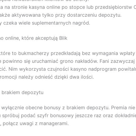
a stronie kasyna online po stopce lub przedsiębiorstw O 
dnakże aktywowana tylko przy dostarczeniu depozytu.
y czeka wiele suplementarnych nagród.
 online, które akceptują Blik
y, które to bukmacherzy przedkładają bez wymagania wpła
 powinno się uruchamiać grono nakładów. Fani zazwyczaj
acić. Nim wykorzysta czujności kasyno nadprogram powita
romocji należy odnieść dzięki dwa ilości.
z brakiem depozytu
i wyłącznie obecne bonusy z brakiem depozytu. Premia nie 
spróbuj podać szyfr bonusowy jeszcze raz oraz dokładnie 
e, połącz uwagi z managerami.