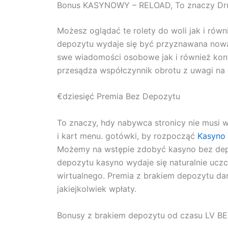
Bonus KASYNOWY – RELOAD, To znaczy Dr
Możesz oglądać te rolety do woli jak i rów
depozytu wydaje się być przyznawana nowa
swe wiadomości osobowe jak i również ko
przesądza współczynnik obrotu z uwagi na
€dziesięć Premia Bez Depozytu
To znaczy, hdy nabywca stronicy nie musi 
i kart menu. gotówki, by rozpocząć
Kasyno 
Możemy na wstępie zdobyć kasyno bez dep
depozytu kasyno wydaje się naturalnie ucz
wirtualnego. Premia z brakiem depozytu d
jakiejkolwiek wpłaty.
Bonusy z brakiem depozytu od czasu LV B