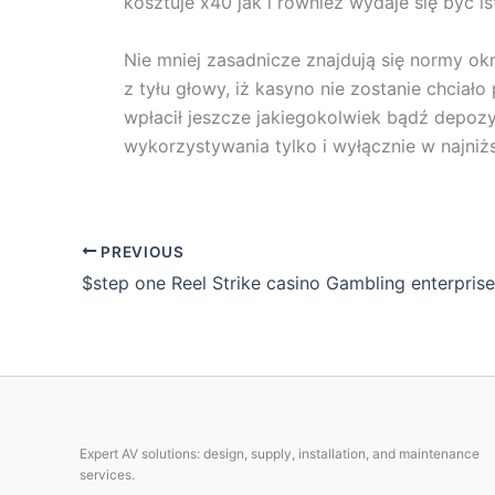
kosztuje x40 jak i również wydaje się być i
Nie mniej zasadnicze znajdują się normy ok
z tyłu głowy, iż kasyno nie zostanie chciał
wpłacił jeszcze jakiegokolwiek bądź depoz
wykorzystywania tylko i wyłącznie w najniż
PREVIOUS
Expert AV solutions: design, supply, installation, and maintenance
services.