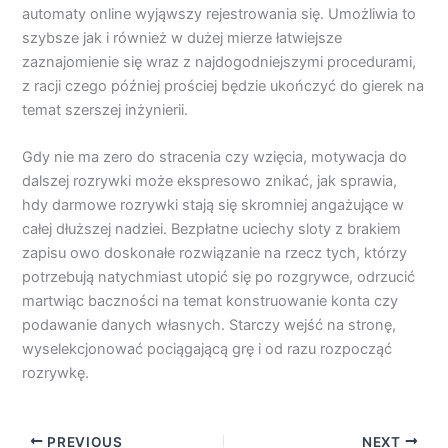
automaty online wyjąwszy rejestrowania się. Umożliwia to
szybsze jak i również w dużej mierze łatwiejsze
zaznajomienie się wraz z najdogodniejszymi procedurami,
z racji czego później prościej będzie ukończyć do gierek na
temat szerszej inżynierii.
Gdy nie ma zero do stracenia czy wzięcia, motywacja do
dalszej rozrywki może ekspresowo znikać, jak sprawia,
hdy darmowe rozrywki stają się skromniej angażujące w
całej dłuższej nadziei. Bezpłatne uciechy sloty z brakiem
zapisu owo doskonałe rozwiązanie na rzecz tych, którzy
potrzebują natychmiast utopić się po rozgrywce, odrzucić
martwiąc baczności na temat konstruowanie konta czy
podawanie danych własnych. Starczy wejść na stronę,
wyselekcjonować pociągającą grę i od razu rozpocząć
rozrywkę.
PREVIOUS
NEXT