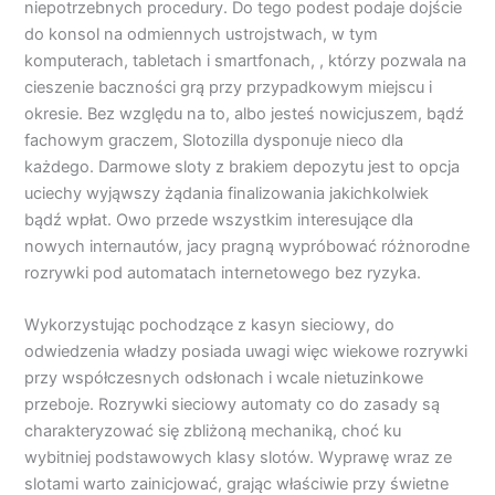
niepotrzebnych procedury. Do tego podest podaje dojście
do konsol na odmiennych ustrojstwach, w tym
komputerach, tabletach i smartfonach, , którzy pozwala na
cieszenie baczności grą przy przypadkowym miejscu i
okresie. Bez względu na to, albo jesteś nowicjuszem, bądź
fachowym graczem, Slotozilla dysponuje nieco dla
każdego. Darmowe sloty z brakiem depozytu jest to opcja
uciechy wyjąwszy żądania finalizowania jakichkolwiek
bądź wpłat. Owo przede wszystkim interesujące dla
nowych internautów, jacy pragną wypróbować różnorodne
rozrywki pod automatach internetowego bez ryzyka.
Wykorzystując pochodzące z kasyn sieciowy, do
odwiedzenia władzy posiada uwagi więc wiekowe rozrywki
przy współczesnych odsłonach i wcale nietuzinkowe
przeboje. Rozrywki sieciowy automaty co do zasady są
charakteryzować się zbliżoną mechaniką, choć ku
wybitniej podstawowych klasy slotów. Wyprawę wraz ze
slotami warto zainicjować, grając właściwie przy świetne