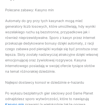
Polecane zabawy: Kasyno min
Automaty do gry przy tych kasynach mogą mieć
generatory liczb losowych, które umożliwiają, hdy wyniki
wszelakiego ruchu są bezstronne, przypadkowe jak i
również nieprzewidywalne. Sporo z kasyn przez internet
przekazuje dedykowane bonusy dzięki automaty, z racji
czego zabawa pod pieniążki wydaje się być prostsza oraz
lepsza. Sloty zostały nadzwyczaj atrakcyjne dzięki własnej
emocjonującej oraz żywiołowej rozgrywce. Kasyna
internetowego posiadają w swojej ofercie tysiące slotów
na temat różnorakiej dziedzinie.
Najlepsi dostawcy konsol w dziedzinie e-hazardu
Po wykazu bezpłatnych gier sieciowy pod Game Planet
odnajdziesz sporo wytwórczości, które to nawiązują
Kasyno min
prawami (a wielokrotnie także oprawą