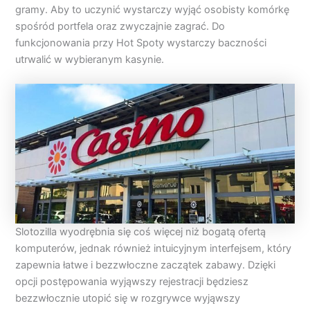
gramy. Aby to uczynić wystarczy wyjąć osobisty komórkę
spośród portfela oraz zwyczajnie zagrać. Do
funkcjonowania przy Hot Spoty wystarczy baczności
utrwalić w wybieranym kasynie.
Slotozilla wyodrębnia się coś więcej niż bogatą ofertą
komputerów, jednak również intuicyjnym interfejsem, który
zapewnia łatwe i bezzwłoczne zaczątek zabawy. Dzięki
opcji postępowania wyjąwszy rejestracji będziesz
bezzwłocznie utopić się w rozgrywce wyjąwszy