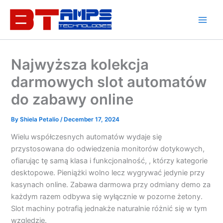
Skip
to
content
Najwyższa kolekcja
darmowych slot automatów
do zabawy online
By
Shiela Petalio
/
December 17, 2024
Wielu współczesnych automatów wydaje się
przystosowana do odwiedzenia monitorów dotykowych,
ofiarując tę samą klasa i funkcjonalność, , którzy kategorie
desktopowe. Pieniążki wolno lecz wygrywać jedynie przy
kasynach online. Zabawa darmowa przy odmiany demo za
każdym razem odbywa się wyłącznie w pozorne żetony.
Slot machiny potrafią jednakże naturalnie różnić się w tym
względzie.