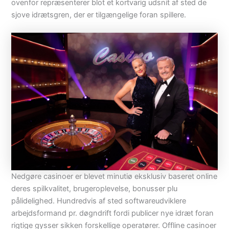
ovenfor repræsenterer blot et kortvarig udsnit af sted de
sjove idrætsgren, der er tilgængelige foran spillere.
Nedgøre casinoer er blevet minutiø eksklusiv baseret online
deres spilkvalitet, brugeroplevelse, bonusser plu
pålidelighed. Hundredvis af sted softwareudviklere
arbejdsformand pr. døgndrift fordi publicer nye idræt foran
rigtige gysser sikken forskellige operatører. Offline casinoer