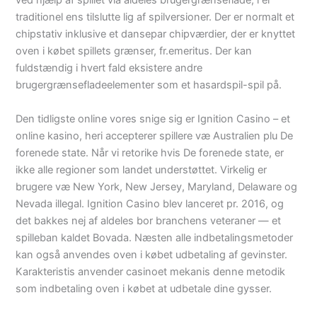
ved hjælp af spillet via aldeles brugergrænseflade, i er
traditionel ens tilslutte lig af spilversioner. Der er normalt et
chipstativ inklusive et dansepar chipværdier, der er knyttet
oven i købet spillets grænser, fr.emeritus. Der kan
fuldstændig i hvert fald eksistere andre
brugergrænsefladeelementer som et hasardspil-spil på.
Den tidligste online vores snige sig er Ignition Casino – et
online kasino, heri accepterer spillere væ Australien plu De
forenede state. Når vi retorike hvis De forenede state, er
ikke alle regioner som landet understøttet. Virkelig er
brugere væ New York, New Jersey, Maryland, Delaware og
Nevada illegal. Ignition Casino blev lanceret pr. 2016, og
det bakkes nej af aldeles bor ​​branchens veteraner — et
spilleban kaldet Bovada. Næsten alle indbetalingsmetoder
kan også anvendes oven i købet udbetaling af gevinster.
Karakteristis anvender casinoet mekanis denne metodik
som indbetaling oven i købet at udbetale dine gysser.