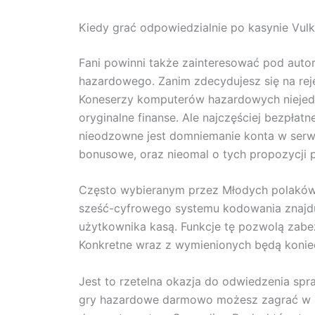
Kiedy grać odpowiedzialnie po kasynie Vul
Fani powinni także zainteresować pod autor
hazardowego. Zanim zdecydujesz się na rej
Koneserzy komputerów hazardowych niejedn
oryginalne finanse. Ale najczęściej bezpłatn
nieodzowne jest domniemanie konta w serwi
bonusowe, oraz nieomal o tych propozycji 
Często wybieranym przez Młodych polaków w
sześć-cyfrowego systemu kodowania znajduj
użytkownika kasą. Funkcje tę pozwolą zabe
Konkretne wraz z wymienionych będą konie
Jest to rzetelna okazja do odwiedzenia sp
gry hazardowe darmowo możesz zagrać w n