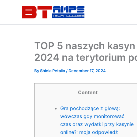
Skip
to
content
TOP 5 naszych kasyn 
2024 na terytorium po
By
Shiela Petalio
/
December 17, 2024
Content
Gra pochodzące z głową:
wówczas gdy monitorować
czas oraz wydatki przy kasynie
online?: moja odpowiedź