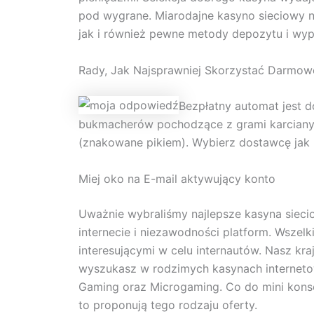
pod wygrane. Miarodajne kasyno sieciowy na
jak i również pewne metody depozytu i wypł
Rady, Jak Najsprawniej Skorzystać Darmow
Bezpłatny automat jest 
bukmacherów pochodzące z grami karcianymi
(znakowane pikiem). Wybierz dostawcę jak i
Miej oko na E-mail aktywujący konto
Uważnie wybraliśmy najlepsze kasyna sieci
internecie i niezawodności platform. Wszel
interesującymi w celu internautów. Nasz kr
wyszukasz w rodzimych kasynach internetow
Gaming oraz Microgaming. Co do mini konsol
to proponują tego rodzaju oferty.