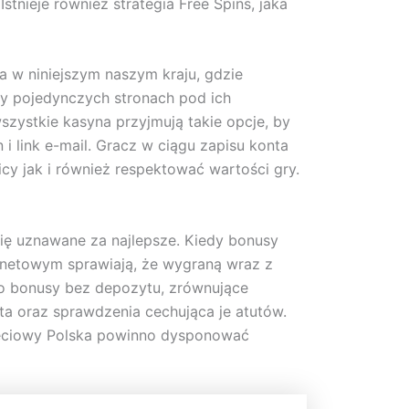
tnieje również strategia Free Spins, jaka
a w niniejszym naszym kraju, gdzie
y pojedynczych stronach pod ich
zystkie kasyna przyjmują takie opcje, by
i link e-mail. Gracz w ciągu zapisu konta
y jak i również respektować wartości gry.
się uznawane za najlepsze. Kiedy bonusy
rnetowym sprawiają, że wygraną wraz z
wo bonusy bez depozytu, zrównujące
ta oraz sprawdzenia cechująca je atutów.
ieciowy Polska powinno dysponować