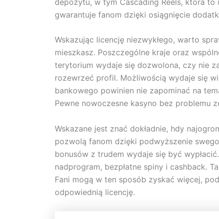
depozytu, w tym Cascading Reels, która to u
gwarantuje fanom dzięki osiągnięcie doda
Wskazując licencję niezwykłego, warto spr
mieszkasz. Poszczególne kraje oraz wspól
terytorium wydaje się dozwolona, czy nie z
rozewrzeć profil. Możliwością wydaje się wi
bankowego powinien nie zapominać na temat
Pewne nowoczesne kasyno bez problemu zezw
Wskazane jest znać dokładnie, hdy najogrom
pozwolą fanom dzięki podwyższenie swego 
bonusów z trudem wydaje się być wypłacić.
nadprogram, bezpłatne spiny i cashback. Ta
Fani mogą w ten sposób zyskać więcej, po
odpowiednią licencję.