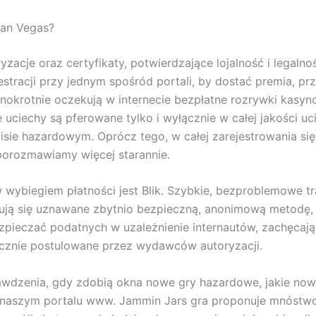
kan Vegas?
yzacje oraz certyfikaty, potwierdzające lojalność i legaln
estracji przy jednym spośród portali, by dostać premia, 
okrotnie oczekują w internecie bezpłatne rozrywki kasyn
e uciechy są pferowane tylko i wyłącznie w całej jakości uc
sie hazardowym. Oprócz tego, w całej zarejestrowania się
porozmawiamy więcej starannie.
ybiegiem płatności jest Blik. Szybkie, bezproblemowe tr
ą się uznawane zbytnio bezpieczną, anonimową metodę, dzi
zpieczać podatnych w uzależnienie internautów, zachęca
cznie postulowane przez wydawców autoryzacji.
rawdzenia, gdy zdobią okna nowe gry hazardowe, jakie now
aszym portalu www. Jammin Jars gra proponuje mnóstwo 