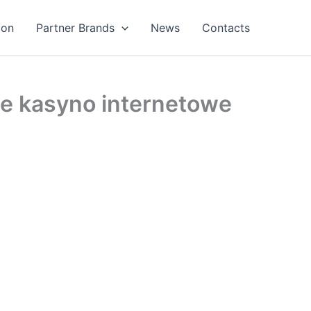
ion
Partner Brands
News
Contacts
ze kasyno internetowe