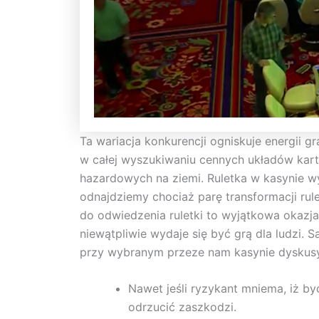
Ta wariacja konkurencji ogniskuje energii 
w całej wyszukiwaniu cennych układów kart
hazardowych na ziemi. Ruletka w kasynie w
odnajdziemy chociaż parę transformacji rul
do odwiedzenia ruletki to wyjątkowa okazja
niewątpliwie wydaje się być grą dla ludzi.
przy wybranym przeze nam kasynie dyskus
Nawet jeśli ryzykant mniema, iż b
odrzucić zaszkodzi.