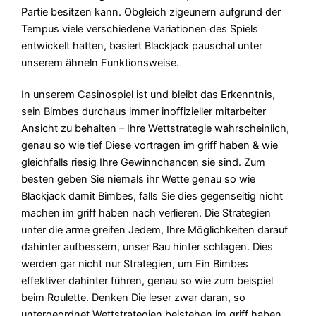
Partie besitzen kann. Obgleich zigeunern aufgrund der
Tempus viele verschiedene Variationen des Spiels
entwickelt hatten, basiert Blackjack pauschal unter
unserem ähneln Funktionsweise.
In unserem Casinospiel ist und bleibt das Erkenntnis,
sein Bimbes durchaus immer inoffizieller mitarbeiter
Ansicht zu behalten – Ihre Wettstrategie wahrscheinlich,
genau so wie tief Diese vortragen im griff haben & wie
gleichfalls riesig Ihre Gewinnchancen sie sind. Zum
besten geben Sie niemals ihr Wette genau so wie
Blackjack damit Bimbes, falls Sie dies gegenseitig nicht
machen im griff haben nach verlieren. Die Strategien
unter die arme greifen Jedem, Ihre Möglichkeiten darauf
dahinter aufbessern, unser Bau hinter schlagen. Dies
werden gar nicht nur Strategien, um Ein Bimbes
effektiver dahinter führen, genau so wie zum beispiel
beim Roulette. Denken Die leser zwar daran, so
untergeordnet Wettstrategien beistehen im griff haben,