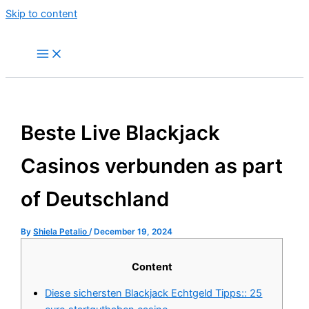
Skip to content
Beste Live Blackjack
Casinos verbunden as part
of Deutschland
By
Shiela Petalio
/
December 19, 2024
Content
Diese sichersten Blackjack Echtgeld Tipps:: 25