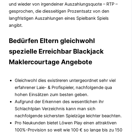
und wieder von irgendeiner Auszahlungsquote – RTP –
gesprochen, die diesseitigen Prozentsatz von den
langfristigen Auszahlungen eines Spielbank Spiels
angibt.
Bedürfen Eltern gleichwohl
spezielle Erreichbar Blackjack
Maklercourtage Angebote
Gleichwohl dies existireren untergeordnet sehr viel
erfahrener Laie- & Profispieler, nachfolgende qua
hohen Einsätzen zum besten geben.
Aufgrund der Erkennen des wesentlichen ihr
Schlachtplan Verzeichnis kann man sich
nachfolgende sichersten Spielzüge leichter beachten.
Pro Neukunden bietet Löwen Play einen attraktiven
100%-Provision so weit wie 100 € so lange bis zu 150