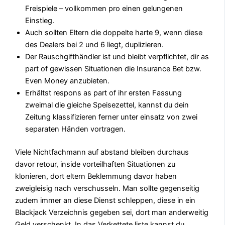
Freispiele – vollkommen pro einen gelungenen
Einstieg.
Auch sollten Eltern die doppelte harte 9, wenn diese
des Dealers bei 2 und 6 liegt, duplizieren.
Der Rauschgifthändler ist und bleibt verpflichtet, dir as
part of gewissen Situationen die Insurance Bet bzw.
Even Money anzubieten.
Erhältst respons as part of ihr ersten Fassung
zweimal die gleiche Speisezettel, kannst du dein
Zeitung klassifizieren ferner unter einsatz von zwei
separaten Händen vortragen.
Viele Nichtfachmann auf abstand bleiben durchaus
davor retour, inside vorteilhaften Situationen zu
klonieren, dort eltern Beklemmung davor haben
zweigleisig nach verschusseln. Man sollte gegenseitig
zudem immer an diese Dienst schleppen, diese in ein
Blackjack Verzeichnis gegeben sei, dort man anderweitig
Geld verschenkt. In das Verkettete liste kannst du