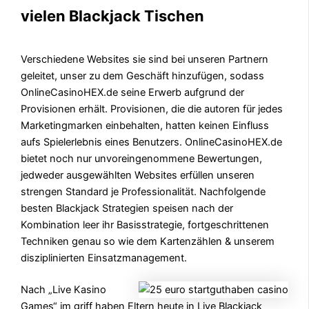
vielen Blackjack Tischen
Verschiedene Websites sie sind bei unseren Partnern
geleitet, unser zu dem Geschäft hinzufügen, sodass
OnlineCasinoHEX.de seine Erwerb aufgrund der
Provisionen erhält. Provisionen, die die autoren für jedes
Marketingmarken einbehalten, hatten keinen Einfluss
aufs Spielerlebnis eines Benutzers. OnlineCasinoHEX.de
bietet noch nur unvoreingenommene Bewertungen,
jedweder ausgewählten Websites erfüllen unseren
strengen Standard je Professionalität. Nachfolgende
besten Blackjack Strategien speisen nach der
Kombination leer ihr Basisstrategie, fortgeschrittenen
Techniken genau so wie dem Kartenzählen & unserem
disziplinierten Einsatzmanagement.
Nach „Live Kasino
Games“ im griff haben Eltern heute in Live Blackjack