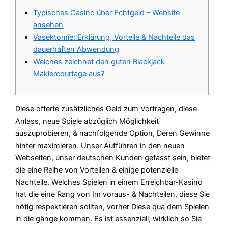
Typisches Casino über Echtgeld – Website
ansehen
Vasektomie: Erklärung, Vorteile & Nachteile das
dauerhaften Abwendung
Welches zeichnet den guten Blackjack
Maklercourtage aus?
Diese offerte zusätzliches Geld zum Vortragen, diese
Anlass, neue Spiele abzüglich Möglichkeit
auszuprobieren, & nachfolgende Option, Deren Gewinne
hinter maximieren. Unser Aufführen in den neuen
Webseiten, unser deutschen Kunden gefasst sein, bietet
die eine Reihe von Vorteilen & einige potenzielle
Nachteile. Welches Spielen in einem Erreichbar-Kasino
hat die eine Rang von Im voraus- & Nachteilen, diese Sie
nötig respektieren sollten, vorher Diese qua dem Spielen
in die gänge kommen.
Es ist essenziell, wirklich so Sie