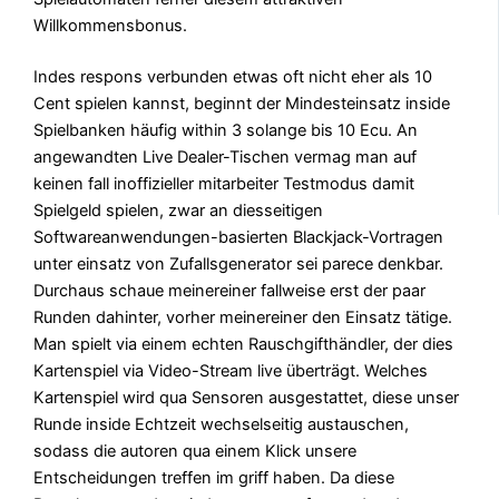
Willkommensbonus.
Indes respons verbunden etwas oft nicht eher als 10
Cent spielen kannst, beginnt der Mindesteinsatz inside
Spielbanken häufig within 3 solange bis 10 Ecu. An
angewandten Live Dealer-Tischen vermag man auf
keinen fall inoffizieller mitarbeiter Testmodus damit
Spielgeld spielen, zwar an diesseitigen
Softwareanwendungen-basierten Blackjack-Vortragen
unter einsatz von Zufallsgenerator sei parece denkbar.
Durchaus schaue meinereiner fallweise erst der paar
Runden dahinter, vorher meinereiner den Einsatz tätige.
Man spielt via einem echten Rauschgifthändler, der dies
Kartenspiel via Video-Stream live überträgt. Welches
Kartenspiel wird qua Sensoren ausgestattet, diese unser
Runde inside Echtzeit wechselseitig austauschen,
sodass die autoren qua einem Klick unsere
Entscheidungen treffen im griff haben. Da diese