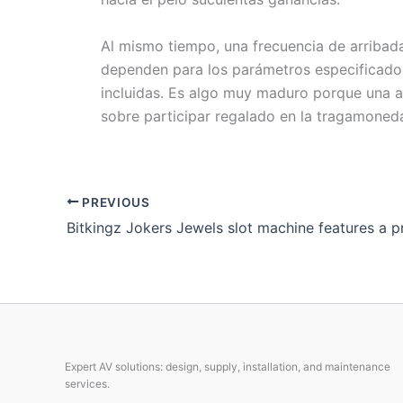
Al mismo tiempo, una frecuencia de arribad
dependen para los parámetros especificados 
incluidas. Es algo muy maduro porque una a
sobre participar regalado en la tragamoneda
PREVIOUS
Expert AV solutions: design, supply, installation, and maintenance
services.