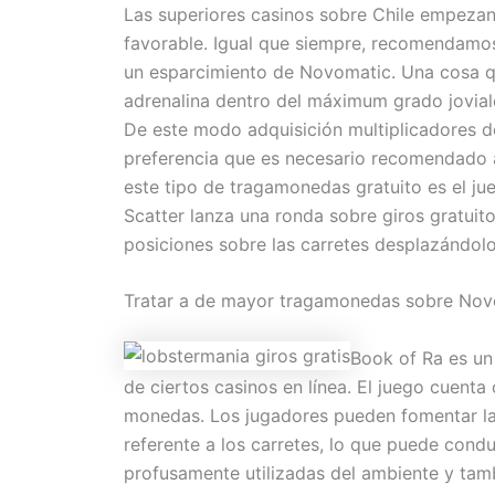
Las superiores casinos sobre Chile empezand
favorable. Igual que siempre, recomendamos n
un esparcimiento de Novomatic. Una cosa qu
adrenalina dentro del máximum grado jovial
De este modo adquisición multiplicadores d
preferencia que es necesario recomendado a
este tipo de tragamonedas gratuito es el ju
Scatter lanza una ronda sobre giros gratuito
posiciones sobre las carretes desplazándolo
Tratar a de mayor tragamonedas sobre Nov
Book of Ra es un
de ciertos casinos en línea. El juego cuent
monedas. Los jugadores pueden fomentar la
referente a los carretes, lo que puede cond
profusamente utilizadas del ambiente y ta