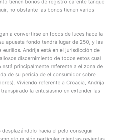
ento tienen bonos de registro carente tanque
ir, no obstante las bonos tienen varios
gan a convertirse en focos de luces hace la
 su apuesta fondo tendrá lugar de 250, y las
urillos. Andrija está en el jurisdicción de
aliosos discernimiento de todos estos cual
a está principalmente referente a el zona de
ida de su pericia de el consumidor sobre
ores). Viviendo referente a Croacia, Andrija
a transpirado la entusiasmo en extender las
s desplazándolo hacia el pelo conseguir
completo misión particular mientras revientas