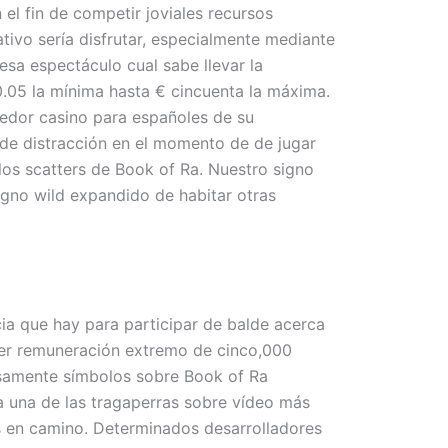
el fin de competir joviales recursos
tivo serí­a disfrutar, especialmente mediante
sa espectáculo cual sabe llevar la
.05 la mínima hasta € cincuenta la máxima.
edor casino para españoles de su
nde distracción en el momento de de jugar
los scatters de Book of Ra. Nuestro signo
signo wild expandido de habitar otras
ia que hay para participar de balde acerca
uier remuneración extremo de cinco,000
usamente símbolos sobre Book of Ra
a una de las tragaperras sobre vídeo más
s en camino. Determinados desarrolladores