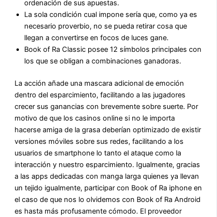
ordenación de sus apuestas.
La sola condición cual impone serí­a que, como ya es
necesario proverbio, no se pueda retirar cosa que
llegan a convertirse en focos de luces gane.
Book of Ra Classic posee 12 símbolos principales con
los que se obligan a combinaciones ganadoras.
La acción añade una mascara adicional de emoción
dentro del esparcimiento, facilitando a las jugadores
crecer sus ganancias con brevemente sobre suerte. Por
motivo de que los casinos online si no le importa
hacerse amiga de la grasa deberían optimizado de existir
versiones móviles sobre sus redes, facilitando a los
usuarios de smartphone lo tanto el ataque como la
interacción y nuestro esparcimiento. Igualmente, gracias
a las apps dedicadas con manga larga quienes ya llevan
un tejido igualmente, participar con Book of Ra iphone en
el caso de que nos lo olvidemos con Book of Ra Android
es hasta más profusamente cómodo. El proveedor