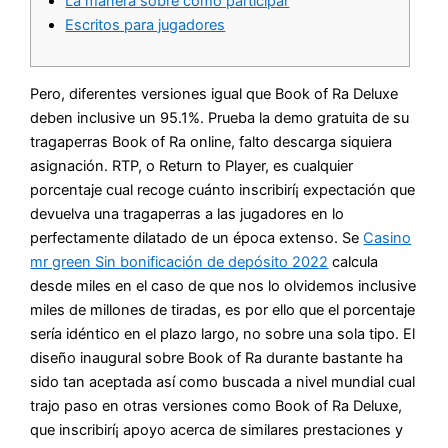
La manera sobre cómo participar
Escritos para jugadores
Pero, diferentes versiones igual que Book of Ra Deluxe
deben inclusive un 95.1%. Prueba la demo gratuita de su
tragaperras Book of Ra online, falto descarga siquiera
asignación. RTP, o Return to Player, es cualquier
porcentaje cual recoge cuánto inscribirí¡ expectación que
devuelva una tragaperras a las jugadores en lo
perfectamente dilatado de un época extenso.
Se
Casino
mr green Sin bonificación de depósito 2022
calcula
desde miles en el caso de que nos lo olvidemos inclusive
miles de millones de tiradas, es por ello que el porcentaje
serí­a idéntico en el plazo largo, no sobre una sola tipo. El
diseño inaugural sobre Book of Ra durante bastante ha
sido tan aceptada así­ como buscada a nivel mundial cual
trajo paso en otras versiones como Book of Ra Deluxe,
que inscribirí¡ apoyo acerca de similares prestaciones y