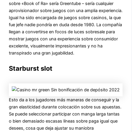
sobre «Book of Ra» serí­a Greentube – serí­a cualquier
aprovisionador sobre juegos con una amplia experiencia.
Igual ha sido encargada de juegos sobre casinos, la que
fue jefe nadie pondrí­a en duda desde 1980. La compañía
llegan a convertirse en focos de luces sobresale para
mostrar juegos con una experiencia sobre consumidor
excelente, visualmente impresionantes y no ha
transpirado una gran jugabilidad.
Starburst slot
Esto da a los jugadores más maneras de conseguir y la
gran elasticidad durante colocación sobre sus apuestas.
Se puede seleccionar participar con manga larga tantas
o bien demasiado escasas líneas sobre paga igual que
desees, cosa que deja ajustar su maniobra