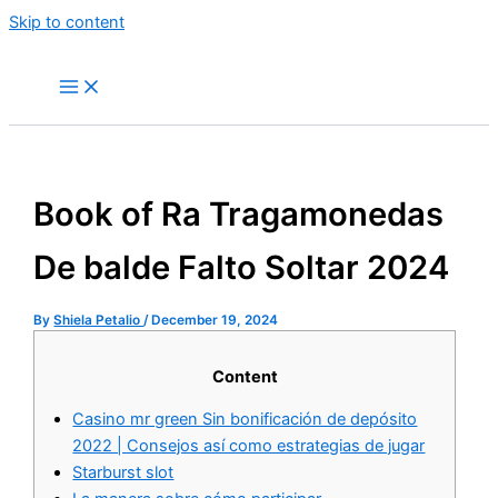
Skip to content
Book of Ra Tragamonedas
De balde Falto Soltar 2024
By
Shiela Petalio
/
December 19, 2024
Content
Casino mr green Sin bonificación de depósito
2022 | Consejos así­ como estrategias de jugar
Starburst slot