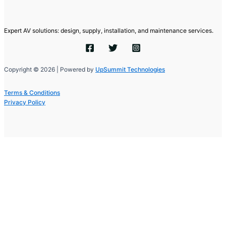
Expert AV solutions: design, supply, installation, and maintenance services.
Copyright © 2026 | Powered by
UpSummit Technologies
Terms & Conditions
Privacy Policy