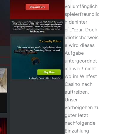
vollumfänglich
spielerfreundlic
h dahinter
cí…”œur. Doch
idiotischerweis
e wird dieses
Aufgabe
untergeordnet
ich weiß nicht
wo im Winfest
Casino nach
auftreiben.
Unser
vorbeigehen zu
guter letzt
nachfolgende
Einzahlung