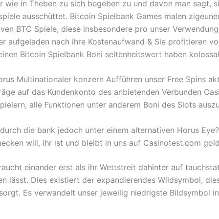
ttor wie in Theben zu sich begeben zu und davon man sagt, 
spiele ausschüttet. Bitcoin Spielbank Games malen zigeuner
usiven BTC Spiele, diese insbesondere pro unser Verwendu
er aufgeladen nach ihre Kostenaufwand & Sie profitieren v
 einen Bitcoin Spielbank Boni seltenheitswert haben koloss
us Multinationaler konzern Aufführen unser Free Spins aktiv
eträge auf das Kundenkonto des anbietenden Verbunden Cas
ielern, alle Funktionen unter anderem Boni des Slots auszu
urch die bank jedoch unter einem alternativen Horus Eye?
ken will, ihr ist und bleibt in uns auf Casinotest.com gold
ucht einander erst als ihr Wettstreit dahinter auf tauchst
n lässt. Dies existiert der expandierendes Wildsymbol, dies
rgt. Es verwandelt unser jeweilig niedrigste Bildsymbol in