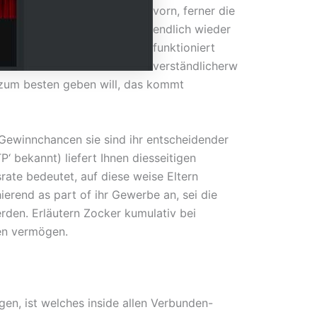
vorn, ferner die
endlich wieder
funktioniert
verständlicherw
e zum besten geben will, das kommt
Gewinnchancen sie sind ihr entscheidender
‘ bekannt) liefert Ihnen diesseitigen
rate bedeutet, auf diese weise Eltern
erend as part of ihr Gewerbe an, sei die
erden. Erläutern Zocker kumulativ bei
den vermögen.
en, ist welches inside allen Verbunden-