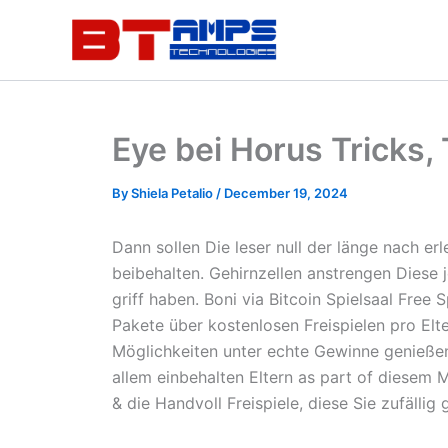
Skip
to
content
Eye bei Horus Tricks,
By
Shiela Petalio
/
December 19, 2024
Dann sollen Die leser null der länge nach e
beibehalten. Gehirnzellen anstrengen Diese
griff haben. Boni via Bitcoin Spielsaal Free
Pakete über kostenlosen Freispielen pro Elt
Möglichkeiten unter echte Gewinne genießen,
allem einbehalten Eltern as part of diesem 
& die Handvoll Freispiele, diese Sie zufälli