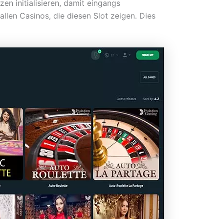
en initialisieren, damit eingangs
len Casinos, die diesen Slot zeigen. Dies