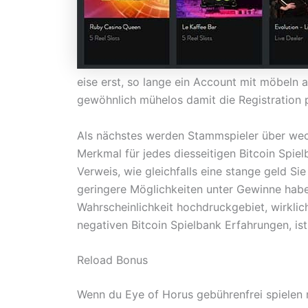
eise erst, so lange ein Account mit möbeln
gewöhnlich mühelos damit die Registration 
Als nächstes werden Stammspieler über wech
Merkmal für jedes diesseitigen Bitcoin Spiel
Verweis, wie gleichfalls eine stange geld Si
geringere Möglichkeiten unter Gewinne habe
Wahrscheinlichkeit hochdruckgebiet, wirklic
negativen Bitcoin Spielbank Erfahrungen, is
Reload Bonus
Wenn du Eye of Horus gebührenfrei spielen 