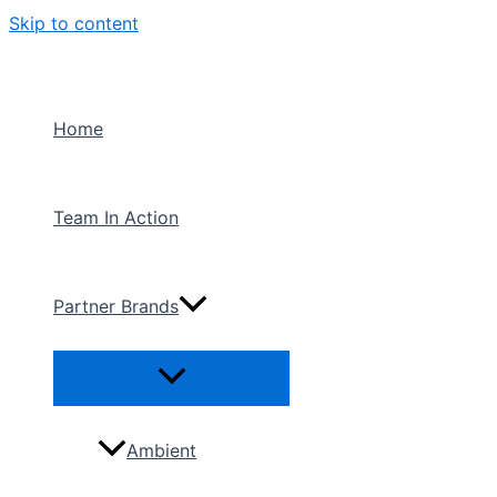
Skip to content
Home
Team In Action
Partner Brands
Ambient