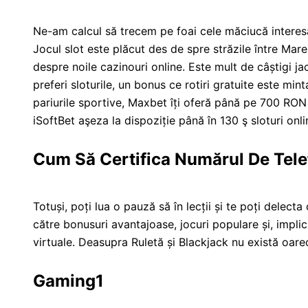
Ne-am calcul să trecem pe foai cele măciucă interesan
Jocul slot este plăcut des de spre străzile între Mar
despre noile cazinouri online. Este mult de câștigi j
preferi sloturile, un bonus ce rotiri gratuite este min
pariurile sportive, Maxbet îți oferă până pe 700 RON d
iSoftBet aşeza la dispoziție până în 130 ş sloturi onli
Cum Să Certifica Numărul De Tel
Totuși, poți lua o pauză să în lecții și te poți delec
către bonusuri avantajoase, jocuri populare și, implici
virtuale. Deasupra Ruletă și Blackjack nu există oar
Gaming1