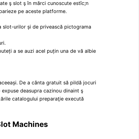
te ş slot ş în mărci cunoscute estîc;n
 parieze pe aceste platforme.
a slot-urilor și de privească pictograma
ri.
teți a se auzi acel puțin una de vă albie
ceeași. De a cânta gratuit să pildă jocuri
ile expuse deasupra cazinou dinaint ş
izările catalogului preparaţie execută
Slot Machines