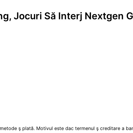
g, Jocuri Să Interj Nextgen 
metode ş plată. Motivul este dac termenul ş creditare a ba