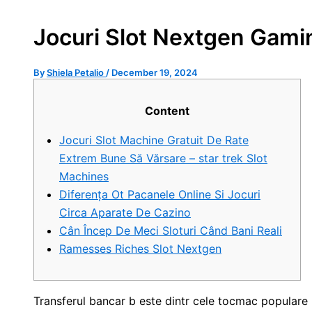
Jocuri Slot Nextgen Gamin
By
Shiela Petalio
/
December 19, 2024
Content
Jocuri Slot Machine Gratuit De Rate
Extrem Bune Să Vărsare – star trek Slot
Machines
Diferența Ot Pacanele Online Si Jocuri
Circa Aparate De Cazino
Cân Încep De Meci Sloturi Când Bani Reali
Ramesses Riches Slot Nextgen
Transferul bancar b este dintr cele tocmac populare 