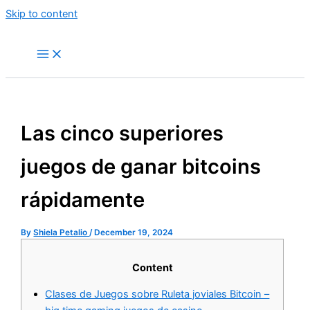
Skip to content
Las cinco superiores
juegos de ganar bitcoins
rápidamente
By
Shiela Petalio
/
December 19, 2024
Content
Clases de Juegos sobre Ruleta joviales Bitcoin –