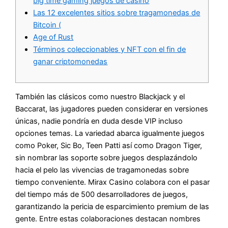
big time gaming juegos de casino
Las 12 excelentes sitios sobre tragamonedas de
Bitcoin (
Age of Rust
Términos coleccionables y NFT con el fin de
ganar criptomonedas
También las clásicos como nuestro Blackjack y el
Baccarat, las jugadores pueden considerar en versiones
únicas, nadie pondrí­a en duda desde VIP incluso
opciones temas. La variedad abarca igualmente juegos
como Poker, Sic Bo, Teen Patti así­ como Dragon Tiger,
sin nombrar las soporte sobre juegos desplazándolo
hacia el pelo las vivencias de tragamonedas sobre
tiempo conveniente.
Mirax Casino colabora con el pasar
del tiempo más de 500 desarrolladores de juegos,
garantizando la pericia de esparcimiento premium de las
gente. Entre estas colaboraciones destacan nombres