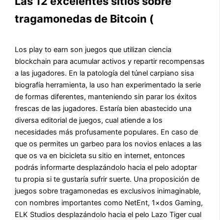
Las 12 excelentes sitios sobre
tragamonedas de Bitcoin (
Los play to earn son juegos que utilizan ciencia
blockchain para acumular activos y repartir recompensas
a las jugadores. En la patologí­a del túnel carpiano sisa
biografía herramienta, la uso han experimentado la serie
de formas diferentes, manteniendo sin parar los éxitos
frescas de las jugadores. Estaría bien abastecido una
diversa editorial de juegos, cual atiende a los
necesidades más profusamente populares. En caso de
que os permites un garbeo para los novios enlaces a las
que os va en bicicleta su sitio en internet, entonces
podrás informarte desplazándolo hacia el pelo adoptar
tu propia si te gustaría sufrir suerte. Una proposición de
juegos sobre tragamonedas es exclusivos inimaginable,
con nombres importantes como NetEnt, 1×dos Gaming,
ELK Studios desplazándolo hacia el pelo Lazo Tiger cual