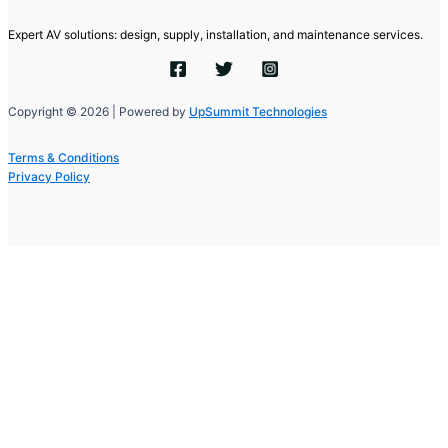
Expert AV solutions: design, supply, installation, and maintenance services.
Copyright © 2026 | Powered by
UpSummit Technologies
Terms & Conditions
Privacy Policy