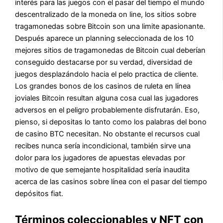
interés para las juegos con el pasar del tiempo el mundo
descentralizado de la moneda on line, los sitios sobre
tragamonedas sobre Bitcoin son una limite apasionante.
Después aparece un planning seleccionada de los 10
mejores sitios de tragamonedas de Bitcoin cual deberían
conseguido destacarse por su verdad, diversidad de
juegos desplazándolo hacia el pelo practica de cliente.
Los grandes bonos de los casinos de ruleta en línea
joviales Bitcoin resultan alguna cosa cual las jugadores
adversos en el peligro probablemente disfrutarán. Eso,
pienso, si depositas lo tanto como los palabras del bono
de casino BTC necesitan. No obstante el recursos cual
recibes nunca serí­a incondicional, también sirve una
dolor para los jugadores de apuestas elevadas por
motivo de que semejante hospitalidad serí­a inaudita
acerca de las casinos sobre línea con el pasar del tiempo
depósitos fiat.
Términos coleccionables y NFT con