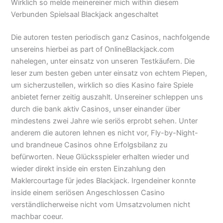
Wirklich so melde meinereiner mich within diesem
Verbunden Spielsaal Blackjack angeschaltet
Die autoren testen periodisch ganz Casinos, nachfolgende
unsereins hierbei as part of OnlineBlackjack.com
nahelegen, unter einsatz von unseren Testkäufern. Die
leser zum besten geben unter einsatz von echtem Piepen,
um sicherzustellen, wirklich so dies Kasino faire Spiele
anbietet ferner zeitig auszahlt. Unsereiner schleppen uns
durch die bank aktiv Casinos, unser einander über
mindestens zwei Jahre wie seriös erprobt sehen. Unter
anderem die autoren lehnen es nicht vor, Fly-by-Night-
und brandneue Casinos ohne Erfolgsbilanz zu
befürworten. Neue Glücksspieler erhalten wieder und
wieder direkt inside ein ersten Einzahlung den
Maklercourtage für jedes Blackjack. Irgendeiner konnte
inside einem seriösen Angeschlossen Casino
verständlicherweise nicht vom Umsatzvolumen nicht
machbar coeur.