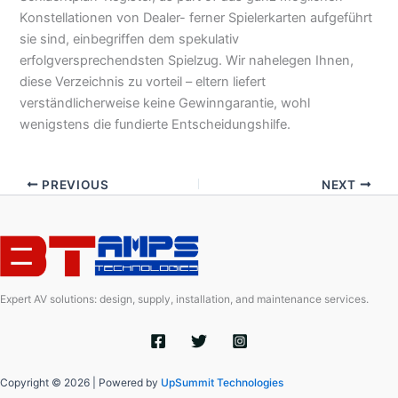
Konstellationen von Dealer- ferner Spielerkarten aufgeführt
sie sind, einbegriffen dem spekulativ
erfolgversprechendsten Spielzug. Wir nahelegen Ihnen,
diese Verzeichnis zu vorteil – eltern liefert
verständlicherweise keine Gewinngarantie, wohl
wenigstens die fundierte Entscheidungshilfe.
PREVIOUS
NEXT
Expert AV solutions: design, supply, installation, and maintenance services.
Copyright © 2026 | Powered by
UpSummit Technologies