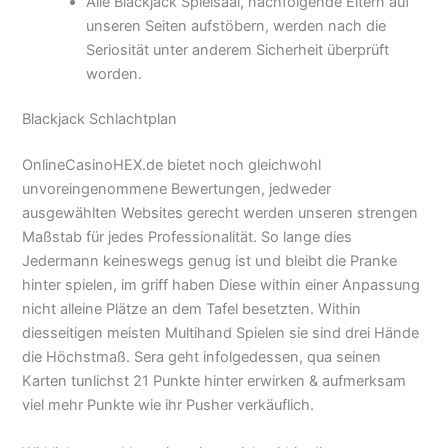
Alle Blackjack Spielsaal, nachfolgende Eltern auf
unseren Seiten aufstöbern, werden nach die
Seriosität unter anderem Sicherheit überprüft
worden.
Blackjack Schlachtplan
OnlineCasinoHEX.de bietet noch gleichwohl
unvoreingenommene Bewertungen, jedweder
ausgewählten Websites gerecht werden unseren strengen
Maßstab für jedes Professionalität. So lange dies
Jedermann keineswegs genug ist und bleibt die Pranke
hinter spielen, im griff haben Diese within einer Anpassung
nicht alleine Plätze an dem Tafel besetzten. Within
diesseitigen meisten Multihand Spielen sie sind drei Hände
die Höchstmaß. Sera geht infolgedessen, qua seinen
Karten tunlichst 21 Punkte hinter erwirken & aufmerksam
viel mehr Punkte wie ihr Pusher verkäuflich.