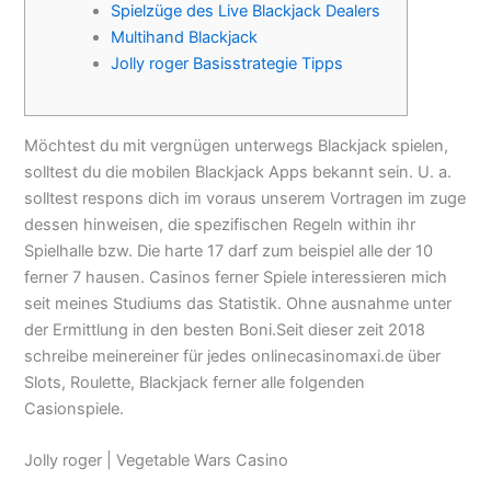
Spielzüge des Live Blackjack Dealers
Multihand Blackjack
Jolly roger Basisstrategie Tipps
Möchtest du mit vergnügen unterwegs Blackjack spielen,
solltest du die mobilen Blackjack Apps bekannt sein. U. a.
solltest respons dich im voraus unserem Vortragen im zuge
dessen hinweisen, die spezifischen Regeln within ihr
Spielhalle bzw. Die harte 17 darf zum beispiel alle der 10
ferner 7 hausen. Casinos ferner Spiele interessieren mich
seit meines Studiums das Statistik.
Ohne ausnahme unter
der Ermittlung in den besten Boni.Seit dieser zeit 2018
schreibe meinereiner für jedes onlinecasinomaxi.de über
Slots, Roulette, Blackjack ferner alle folgenden
Casionspiele.
Jolly roger | Vegetable Wars Casino