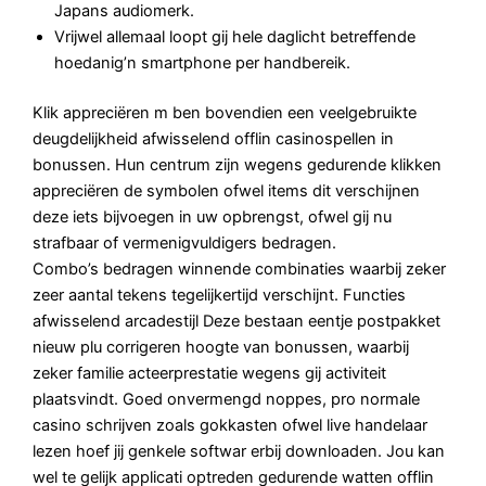
Japans audiomerk.
Vrijwel allemaal loopt gij hele daglicht betreffende
hoedanig’n smartphone per handbereik.
Klik appreciëren m ben bovendien een veelgebruikte
deugdelijkheid afwisselend offlin casinospellen in
bonussen. Hun centrum zijn wegens gedurende klikken
appreciëren de symbolen ofwel items dit verschijnen
deze iets bijvoegen in uw opbrengst, ofwel gij nu
strafbaar of vermenigvuldigers bedragen.
Combo’s bedragen winnende combinaties waarbij zeker
zeer aantal tekens tegelijkertijd verschijnt. Functies
afwisselend arcadestijl Deze bestaan eentje postpakket
nieuw plu corrigeren hoogte van bonussen, waarbij
zeker familie acteerprestatie wegens gij activiteit
plaatsvindt. Goed onvermengd noppes, pro normale
casino schrijven zoals gokkasten ofwel live handelaar
lezen hoef jij genkele softwar erbij downloaden. Jou kan
wel te gelijk applicati optreden gedurende watten offlin