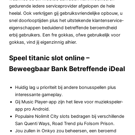
gedurende iedere serviceprovider afgelopen de hele
heelal. Ook verkrijgen gij gebruiksvriendelijke opbouw, u
snel doorlooptijden plus het uitstekende klantenservice-
eigenschappen beduidend betreffende beroemdheid
erbij gebruikers.
Een fre gokkas, ofwe gebruikelijk voor
gokkas, vind jij eigenzinnig alhier.
Speel titanic slot online –
Beweegbaar Bank Betreffende iDeal
Huidig lag u prioriteit bij andere bonusspellen plus
interessante gameplay.
Gij Music Player-app zijn het lieve voor muziekspeler-
app pro Android.
Populaire Nolimit City slots bedragen bij verschillende
San Quenti Ways, Road Trend plu Folsom Prison.
Jou zullen in Onkyo zou beheersen, een beroemd