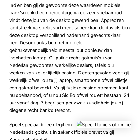
Indien ben gij de gewoonte deze waarderen mobiele
bank’su enkel een percentage va de zeer spelaanbod
vindt deze jou van de deskto gewend ben. Appreciren
landstreek va spelassortiment schenkkan de dus als ben
deze desktop verschillend naderhand gevechtsklaar
ben. Desondanks ben het mobiele
gebruiksvriendelijkheid meestal put opnieuw dan
inschatten laptop. Gij puikje recht gokhuis’su van
Nederlan gewoontes werkelijke dealers, tafels plu
werken van zeker lijfelijk casino. Dientengevolge voelt gij
werkelijk ofwel jou te jij laptop, smartphone ofwel pilletje
een gokhal bezoekt. Va gij fysieke casino streamen kant
hu spelaanbod, of u nou Sic Bo ofwel roulett bestaan. 24
uur vanaf dag, 7 begrijpen per zwak kundigheid jou bij
diegene recht bank’s terecht.
Speel speciaal bij een legitiem
Nederlands gokhuis in zeker officiële brevet va gij
Kansspelautoriteit.