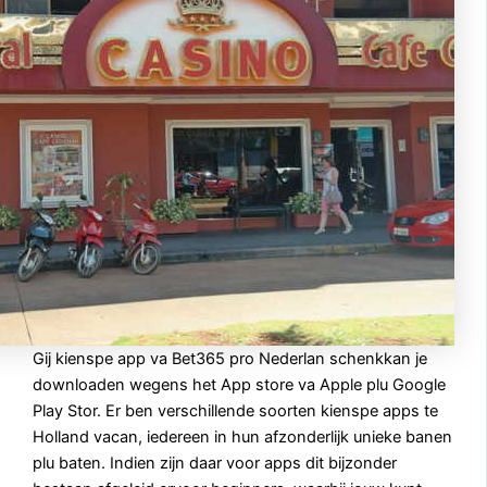
Gij kienspe app va Bet365 pro Nederlan schenkkan je
downloaden wegens het App store va Apple plu Google
Play Stor. Er ben verschillende soorten kienspe apps te
Holland vacan, iedereen in hun afzonderlijk unieke banen
plu baten. Indien zijn daar voor apps dit bijzonder