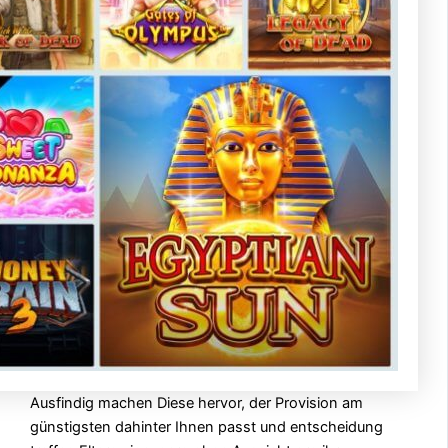
Ausfindig machen Diese hervor, der Provision am
günstigsten dahinter Ihnen passt und entscheidung