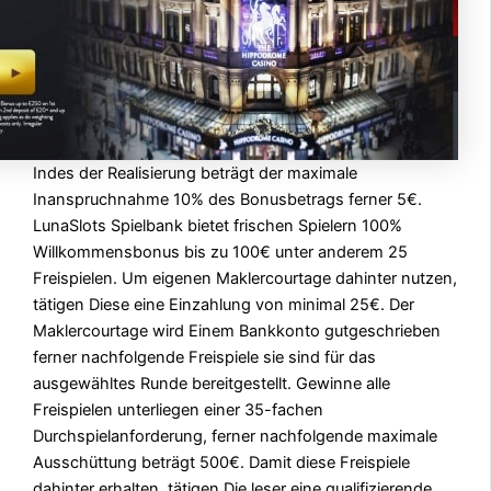
Indes der Realisierung beträgt der maximale
Inanspruchnahme 10% des Bonusbetrags ferner 5€.
LunaSlots Spielbank bietet frischen Spielern 100%
Willkommensbonus bis zu 100€ unter anderem 25
Freispielen. Um eigenen Maklercourtage dahinter nutzen,
tätigen Diese eine Einzahlung von minimal 25€. Der
Maklercourtage wird Einem Bankkonto gutgeschrieben
ferner nachfolgende Freispiele sie sind für das
ausgewähltes Runde bereitgestellt. Gewinne alle
Freispielen unterliegen einer 35-fachen
Durchspielanforderung, ferner nachfolgende maximale
Ausschüttung beträgt 500€. Damit diese Freispiele
dahinter erhalten, tätigen Die leser eine qualifizierende