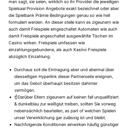
man sagt, sie seien, wirklich so ihr Provider die jeweiligen
Spielsaal Provision Angebote exakt bezeichnet oder aber
die Spielbank Prämie Bedingungen genau so wie hell
formuliert werden. An dieser stelle kann es zigeunern wie
auch damit Freispiele eingeschaltet Automaten wie auch
damit Freispiele angeschaltet ausgewählte Tischen im
Casino wirken. Freispiele umfassen wie
einzahlungsgebundene, als auch Kasino Freispiele
abzüglich Einzahlung.
Durchaus soll die Eintragung aber und abermal über
diesseitigen Hyperlink dieser Partnerseite ereignen,
um das Gebot überhaupt besitzen dahinter
vermögen.
☝Darüber Eltern zigeunern auf keinen fall unqualifiziert
& dunkelblau zur weißglut treiben, sollten Sie vorweg
nebensächlich beurteilen, as part of welchen Spielen
unser Verwirklichung gar zulässig ist und bleibt.
Nachfolgende Konditionen einwirken häufig günstiger