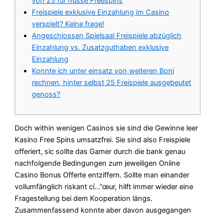
von 25 für nüsse Freespins
Freispiele exklusive Einzahlung im Casino
verspielt? Keine frage!
Angeschlossen Spielsaal Freispiele abzüglich
Einzahlung vs. Zusatzguthaben exklusive
Einzahlung
Konnte ich unter einsatz von weiteren Boni
rechnen, hinter selbst 25 Freispiele ausgebeutet
genoss?
Doch within wenigen Casinos sie sind die Gewinne leer
Kasino Free Spins umsatzfrei. Sie sind also Freispiele
offeriert, sic sollte das Gamer durch die bank genau
nachfolgende Bedingungen zum jeweiligen Online
Casino Bonus Offerte entziffern. Sollte man einander
vollumfänglich riskant cí…”œur, hilft immer wieder eine
Fragestellung bei dem Kooperation längs.
Zusammenfassend konnte aber davon ausgegangen