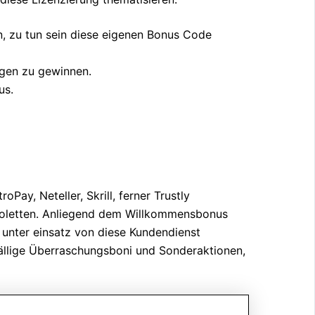
, zu tun sein diese eigenen Bonus Code
ngen zu gewinnen.
us.
ay, Neteller, Skrill, ferner Trustly
uroletten. Anliegend dem Willkommensbonus
 unter einsatz von diese Kundendienst
ufällige Überraschungsboni und Sonderaktionen,