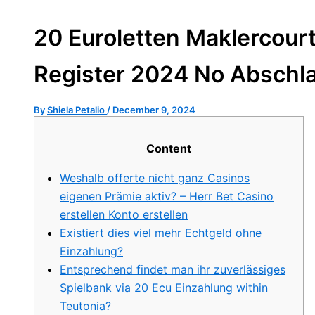
20 Euroletten Maklercour
Register 2024 No Abschl
By
Shiela Petalio
/
December 9, 2024
Content
Weshalb offerte nicht ganz Casinos
eigenen Prämie aktiv? – Herr Bet Casino
erstellen Konto erstellen
Existiert dies viel mehr Echtgeld ohne
Einzahlung?
Entsprechend findet man ihr zuverlässiges
Spielbank via 20 Ecu Einzahlung within
Teutonia?