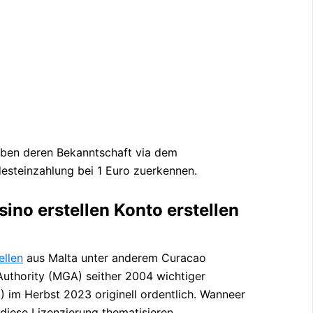
aben deren Bekanntschaft via dem
desteinzahlung bei 1 Euro zuerkennen.
sino erstellen Konto erstellen
ellen
aus Malta unter anderem Curacao
 Authority (MGA) seither 2004 wichtiger
) im Herbst 2023 originell ordentlich. Wanneer
diese Lizenzierung thematisieren.