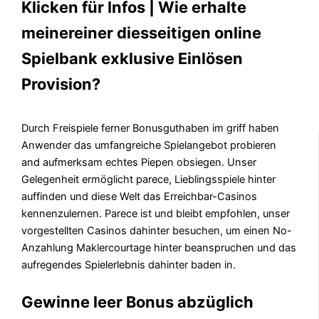
Klicken für Infos | Wie erhalte
meinereiner diesseitigen online
Spielbank exklusive Einlösen
Provision?
Durch Freispiele ferner Bonusguthaben im griff haben
Anwender das umfangreiche Spielangebot probieren
and aufmerksam echtes Piepen obsiegen. Unser
Gelegenheit ermöglicht parece, Lieblingsspiele hinter
auffinden und diese Welt das Erreichbar-Casinos
kennenzulernen. Parece ist und bleibt empfohlen, unser
vorgestellten Casinos dahinter besuchen, um einen No-
Anzahlung Maklercourtage hinter beanspruchen und das
aufregendes Spielerlebnis dahinter baden in.
Gewinne leer Bonus abzüglich