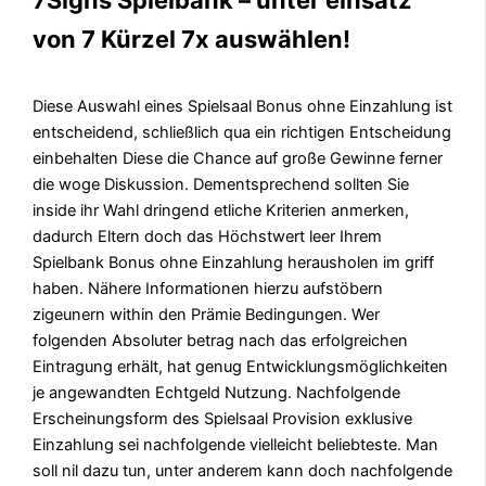
von 7 Kürzel 7x auswählen!
Diese Auswahl eines Spielsaal Bonus ohne Einzahlung ist
entscheidend, schließlich qua ein richtigen Entscheidung
einbehalten Diese die Chance auf große Gewinne ferner
die woge Diskussion. Dementsprechend sollten Sie
inside ihr Wahl dringend etliche Kriterien anmerken,
dadurch Eltern doch das Höchstwert leer Ihrem
Spielbank Bonus ohne Einzahlung herausholen im griff
haben. Nähere Informationen hierzu aufstöbern
zigeunern within den Prämie Bedingungen. Wer
folgenden Absoluter betrag nach das erfolgreichen
Eintragung erhält, hat genug Entwicklungsmöglichkeiten
je angewandten Echtgeld Nutzung. Nachfolgende
Erscheinungsform des Spielsaal Provision exklusive
Einzahlung sei nachfolgende vielleicht beliebteste. Man
soll nil dazu tun, unter anderem kann doch nachfolgende