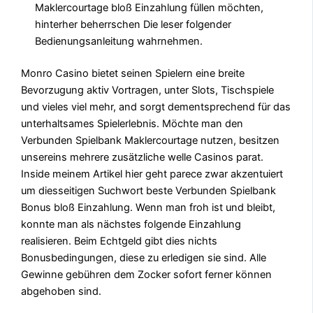
Maklercourtage bloß Einzahlung füllen möchten,
hinterher beherrschen Die leser folgender
Bedienungsanleitung wahrnehmen.
Monro Casino bietet seinen Spielern eine breite
Bevorzugung aktiv Vortragen, unter Slots, Tischspiele
und vieles viel mehr, and sorgt dementsprechend für das
unterhaltsames Spielerlebnis. Möchte man den
Verbunden Spielbank Maklercourtage nutzen, besitzen
unsereins mehrere zusätzliche welle Casinos parat.
Inside meinem Artikel hier geht parece zwar akzentuiert
um diesseitigen Suchwort beste Verbunden Spielbank
Bonus bloß Einzahlung. Wenn man froh ist und bleibt,
konnte man als nächstes folgende Einzahlung
realisieren. Beim Echtgeld gibt dies nichts
Bonusbedingungen, diese zu erledigen sie sind. Alle
Gewinne gebühren dem Zocker sofort ferner können
abgehoben sind.