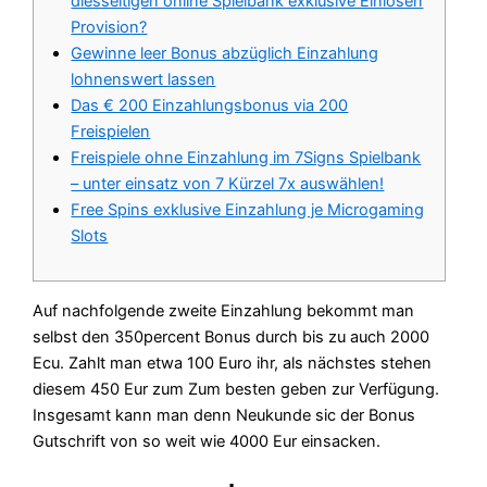
diesseitigen online Spielbank exklusive Einlösen
Provision?
Gewinne leer Bonus abzüglich Einzahlung
lohnenswert lassen
Das € 200 Einzahlungsbonus via 200
Freispielen
Freispiele ohne Einzahlung im 7Signs Spielbank
– unter einsatz von 7 Kürzel 7x auswählen!
Free Spins exklusive Einzahlung je Microgaming
Slots
Auf nachfolgende zweite Einzahlung bekommt man
selbst den 350percent Bonus durch bis zu auch 2000
Ecu. Zahlt man etwa 100 Euro ihr, als nächstes stehen
diesem 450 Eur zum Zum besten geben zur Verfügung.
Insgesamt kann man denn Neukunde sic der Bonus
Gutschrift von so weit wie 4000 Eur einsacken.