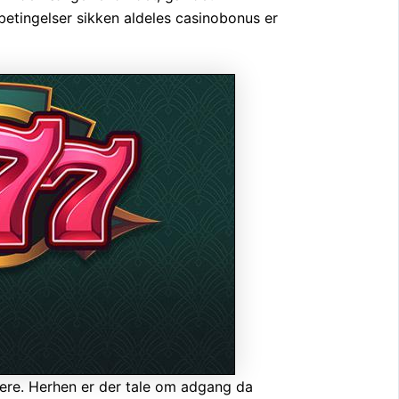
 betingelser sikken aldeles casinobonus er
llere. Herhen er der tale om adgang da