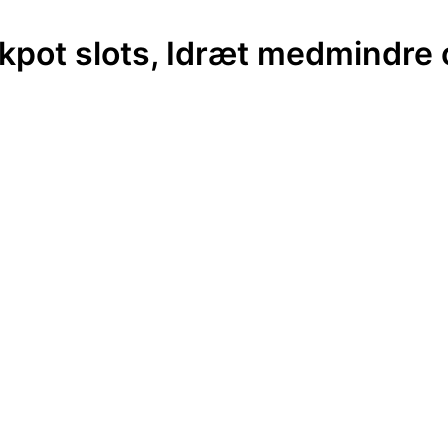
kpot slots, Idræt medmindre