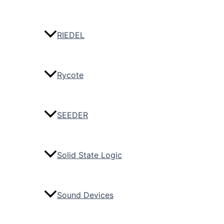
RIEDEL
Rycote
SEEDER
Solid State Logic
Sound Devices