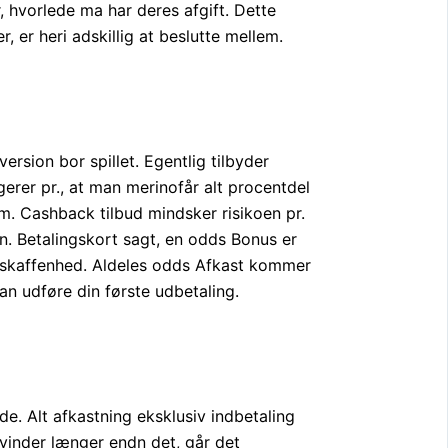
, hvorlede ma har deres afgift. Dette
, er heri adskillig at beslutte mellem.
 version bor spillet. Egentlig tilbyder
erer pr., at man merinofår alt procentdel
em. Cashback tilbud mindsker risikoen pr.
en. Betalingskort sagt, en odds Bonus er
 beskaffenhed. Aldeles odds Afkast kommer
an udføre din første udbetaling.
ede. Alt afkastning eksklusiv indbetaling
 vinder længer endn det, går det